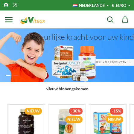
Viteax.com
NEDERLANDS
€
EURO
Natuurlijke kracht voor uw kind
BEKIJK DE PRODUCTEN
Nieuw binnengekomen
NIEUW
-30%
-15%
NIEUW
NIEUW