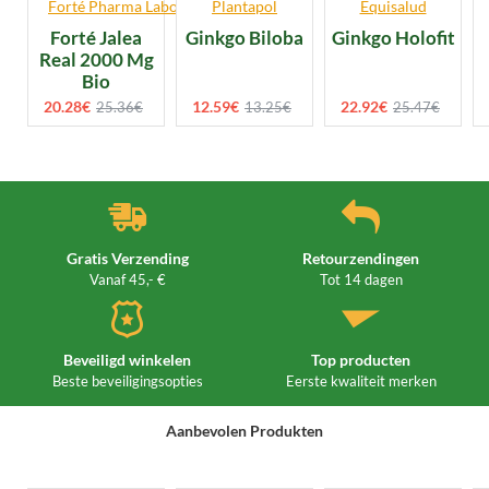
Forté Pharma Laboratories
Plantapol
Equisalud
Forté Jalea
Ginkgo Biloba
Ginkgo Holofit
Real 2000 Mg
Bio
20.28€
12.59€
22.92€
25.36€
13.25€
25.47€
Gratis Verzending
Retourzendingen
Vanaf 45,- €
Tot 14 dagen
Beveiligd winkelen
Top producten
Beste beveiligingsopties
Eerste kwaliteit merken
Aanbevolen Produkten