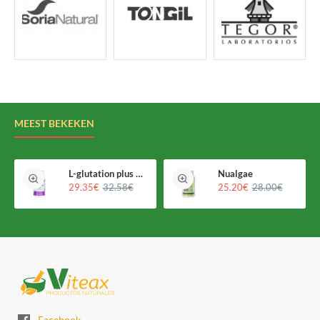
MEEST BEKEKEN
L-glutation plus Holomega
Nualgae
29.35€
32.58€
25.20€
28.00€
Facebook