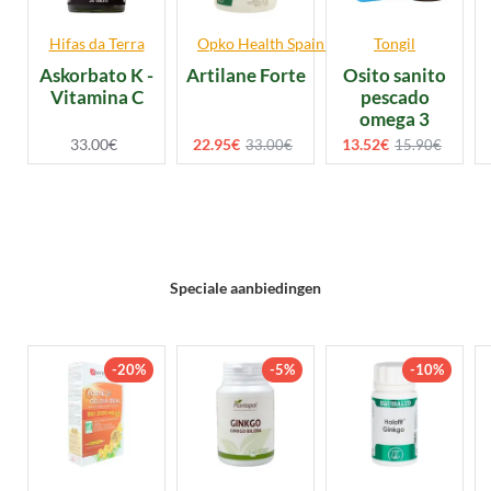
Hifas da Terra
Opko Health Spain S.L.U.
Tongil
Askorbato K -
Artilane Forte
Osito sanito
Vitamina C
pescado
omega 3
33.00€
22.95€
13.52€
33.00€
15.90€
Speciale aanbiedingen
-20%
-5%
-10%