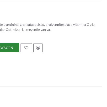
e L-arginina, granaatappelsap, druivenpitextract, vitamina C y L-
citrulina. Eigenschappen y voordelen van Vascular Optimizer 1.- preventie van va..
LWAGEN