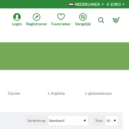
NEDERLANDS
€
EURO
Login
Registreren
Favorieten
Vergelijk
Glycine
L-Arginina
L-glutaminezuur
Sorteren op
Toon