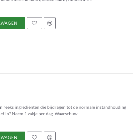
LWAGEN
n reeks ingrediënten die bijdragen tot de normale instandhouding
van het darmslijmvlies. Hoe neemt u Permeactief in? Neem 1 zakje per dag. Waarschuw..
LWAGEN