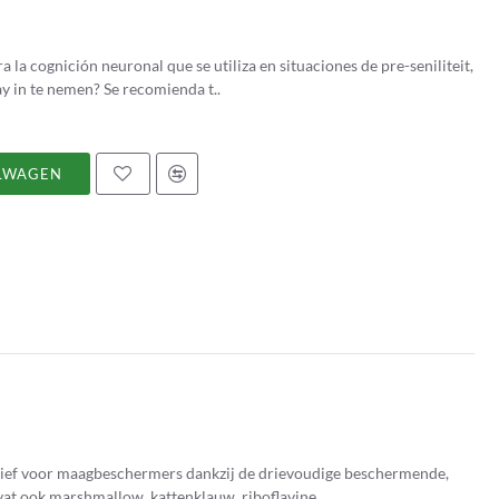
la cognición neuronal que se utiliza en situaciones de pre-seniliteit,
seniliteit y demencia. ¿Hoe NeuroMent One Day in te nemen? Se recomienda t..
LWAGEN
rnatief voor maagbeschermers dankzij de drievoudige beschermende,
t ook marshmallow, kattenklauw, riboflavine ..