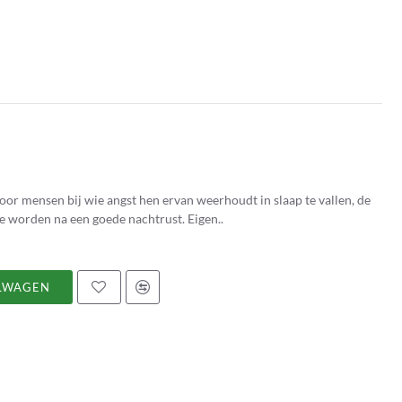
or mensen bij wie angst hen ervan weerhoudt in slaap te vallen, de
hele nacht door te slapen en uitgerust wakker te worden na een goede nachtrust. Eigen..
LWAGEN