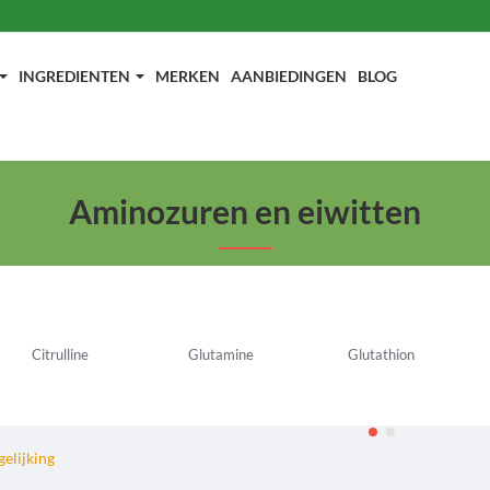
INGREDIENTEN
MERKEN
AANBIEDINGEN
BLOG
Aminozuren en eiwitten
Citrulline
Glutamine
Glutathion
elijking