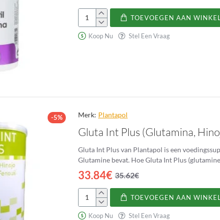
TOEVOEGEN AAN WINKE
N-
Acetil
Koop Nu
Stel Een Vraag
L-
Cisteína
Holomega
Merk:
Plantapol
-5%
Gluta Int Plus (Glutamina, Hino
Gluta Int Plus van Plantapol is een voedingss
Glutamine bevat. Hoe Gluta Int Plus 
33.84€
35.62€
TOEVOEGEN AAN WINKE
Gluta
Int
Koop Nu
Stel Een Vraag