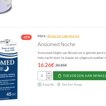
Plus
(Glutamina,
Hinojo)
Merk:
Bioserum Labratorios
-22%
Ansiomed Noche
Ansiomed Night van Bioserum is geïndiceerd vo
16.26€
20.85€
TOEVOEGEN AAN WINKE
Ansiomed
Noche
Koop Nu
Stel Een Vraag