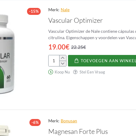
Merk:
Nale
-15%
Vascular Optimizer
Vascular Optimizer de Nale contiene cápsulas d
19.00€
22.25€
TOEVOEGEN AAN WINKE
Vascular
Optimizer
Koop Nu
Stel Een Vraag
Merk:
Bonusan
-6%
Magnesan Forte Plus