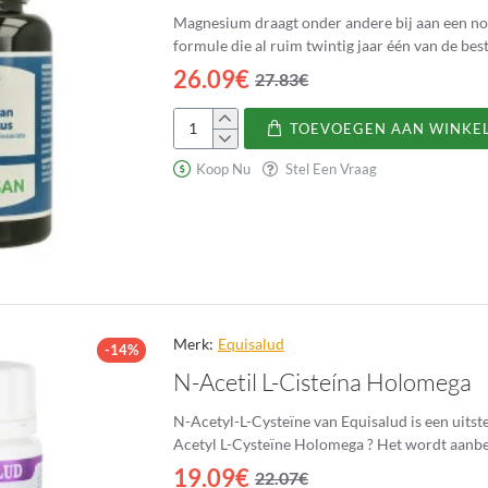
Magnesium draagt onder andere bij aan een nor
formule die al ruim twintig jaar één van de be
26.09€
27.83€
TOEVOEGEN AAN WINKE
Magnesan
Forte
Koop Nu
Stel Een Vraag
Plus
Merk:
Equisalud
-14%
N-Acetil L-Cisteína Holomega
N-Acetyl-L-Cysteïne van Equisalud is een uitstekende a
Acetyl L-Cysteïne Holom
19.09€
22.07€