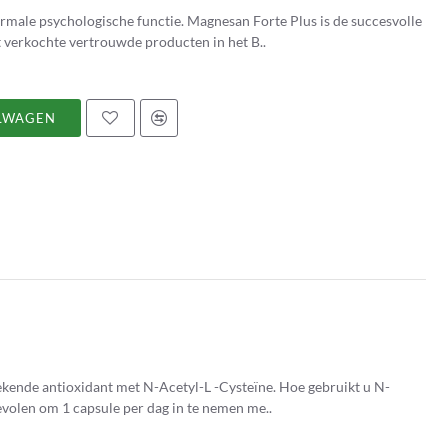
male psychologische functie. Magnesan Forte Plus is de succesvolle
st verkochte vertrouwde producten in het B..
LWAGEN
ntioxidant met N-Acetyl-L -Cysteïne. Hoe gebruikt u N-
ega ? Het wordt aanbevolen om 1 capsule per dag in te nemen me..