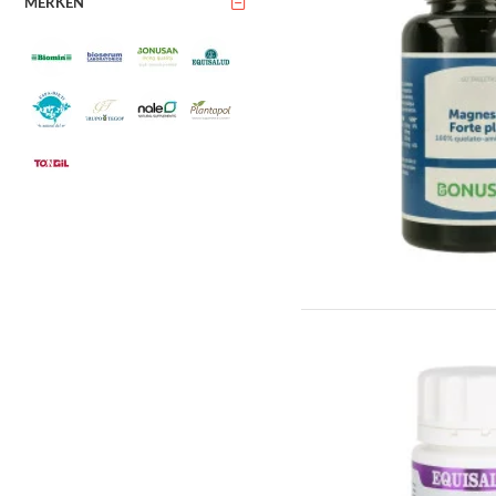
MERKEN
L-Tryptofaan
N-Acetil
Selenium