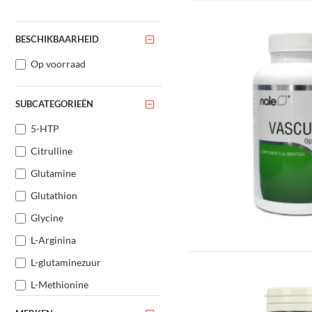
BESCHIKBAARHEID
Op voorraad
SUBCATEGORIEËN
5-HTP
Citrulline
Glutamine
Glutathion
Glycine
L-Arginina
L-glutaminezuur
L-Methionine
L-Taurine