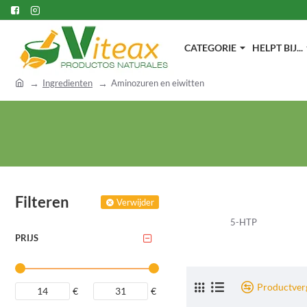
CATEGORIE
HELPT BIJ...
h
Ingredienten
Aminozuren en eiwitten
o
m
e
Filteren
Verwijder
5-HTP
PRIJS
Productverg
€
€