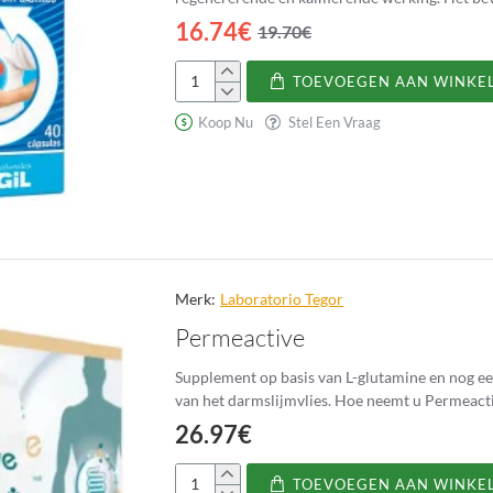
16.74€
19.70€
TOEVOEGEN AAN WINKE
Nivelgastric
Koop Nu
Stel Een Vraag
Merk:
Laboratorio Tegor
Permeactive
Supplement op basis van L-glutamine en nog ee
26.97€
TOEVOEGEN AAN WINKE