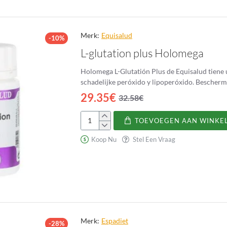
Merk:
Equisalud
-10%
L-glutation plus Holomega
Holomega L-Glutatión Plus de Equisalud tiene 
29.35€
32.58€
TOEVOEGEN AAN WINKE
L-
glutation
Koop Nu
Stel Een Vraag
plus
Holomega
Merk:
Espadiet
-28%