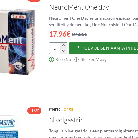
NeuroMent One day
Neuroment One Day es una acción especial para 
17.96€
24.85€
TOEVOEGEN AAN WINKE
NeuroMent
One
Koop Nu
Stel Een Vraag
day
Merk:
Tongil
-15%
Nivelgastric
Tongil's Nivelgastric is een plantaardig alte
regenererende en kalmerende werking. Het beva