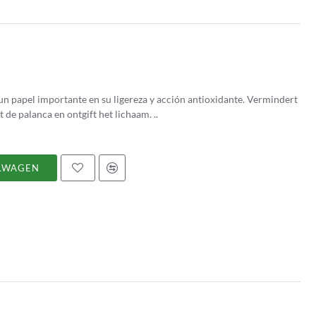
un papel importante en su ligereza y acción antioxidante. Vermindert
schadelijke peróxido y lipoperóxido. Beschermt de palanca en ontgift het lichaam. ..
LWAGEN