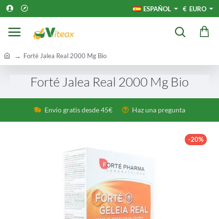
ESPAÑOL
€
EURO
h
Forté Jalea Real 2000 Mg Bio
o
m
Forté Jalea Real 2000 Mg Bio
e
Envío gratis desde 45€
Haz una pregunta
-20%