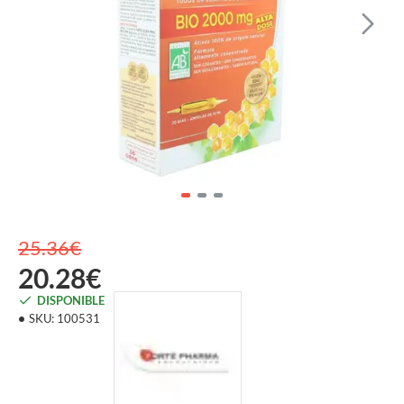
25.36€
20.28€
DISPONIBLE
SKU:
100531