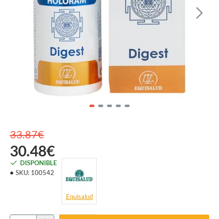
33.87€
30.48€
DISPONIBLE
SKU:
100542
Equisalud