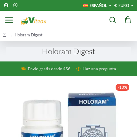
ESPAÑOL
€
EURO
h
Holoram Digest
o
m
Holoram Digest
e
Envío gratis desde 45€
Haz una pregunta
-10%