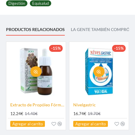
Digestión
Equisalud
PRODUCTOS RELACIONADOS
LA GENTE TAMBIÉN COMPRÓ
-15%
-15%
Extracto de Propóleo Fórmula XXI
Nivelgastric
12.24€
16.74€
14.40€
19.70€
Agregar al carrito
Agregar al carrito