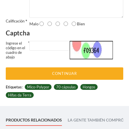
Calificación
Malo
Bien
Captcha
Ingrese el
código en el
cuadro de
abajo
CONTINUAR
Etiquetas:
Mico-Polypor
70 cápsulas
Hongos
Hifas da Terra
PRODUCTOS RELACIONADOS
LA GENTE TAMBIÉN COMPRÓ