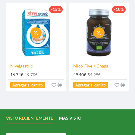
-15%
-10%
Nivelgastric
Mico-Five + Chaga
16.74€
49.40€
19.70€
54.99€
Agregar al carrito
Agregar al carrito
VISTO RECIENTEMENTE
MAS VISTO