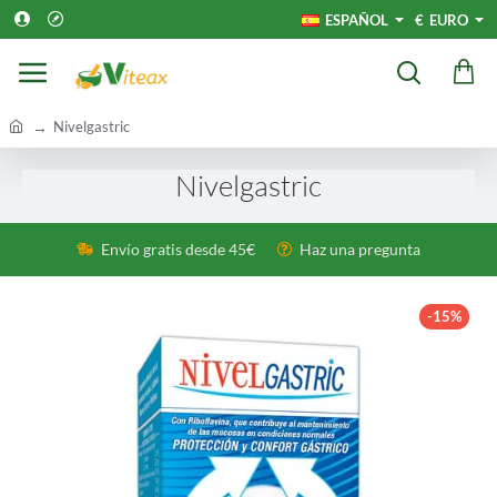
ESPAÑOL
€
EURO
h
Nivelgastric
o
m
Nivelgastric
e
Envío gratis desde 45€
Haz una pregunta
-15%