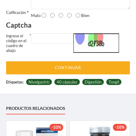
Calificación
Malo
Bien
Captcha
Ingrese el
código en el
cuadro de
abajo
CONTINUAR
Etiquetas:
Nivelgastric
40 cápsulas
Digestión
Tongil
PRODUCTOS RELACIONADOS
-10%
-10%