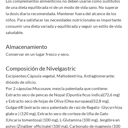
Los complementos alimenticios no deben usarse como sustitutos
de una dieta equilibrada ni de un modo de vida sano. No superar
la dosis diaria recomendada. Mantener fuera del alcance de los
niños. Para satisfacer las necesidades nutricionales es importante
consumir una dieta variada y equilibrada y seguir un estilo de vida
saludable.
Almacenamiento
Conservar en un lugar fresco y seco.
Composición de Nivelgastric
Excipientes:Cápsula vegetal, Maltodextrina, Antiaglomerante:
dióxido de silicio.
Por 2 cápsulas:Mucosave, mezcla patentada que contiene:
Extracto seco de pencas de Nopal (Opuntia ficus indica)(72,6 mg)
y Extracto seco de hojas de Oliva (Olea europaea)(52,8 mg),
Gutgard® (extracto seco patentado de raíz de Regaliz- Glycyrrhiza
glabra-) (120 mg), Extracto seco de corteza de Uña de Gato
(Uncaria tomentosa) (100 mg), L-Glutamina (100 mg), Jengibre en
polvo (Zingiber officinale) (100 mg), Carbonato de magnesio (100