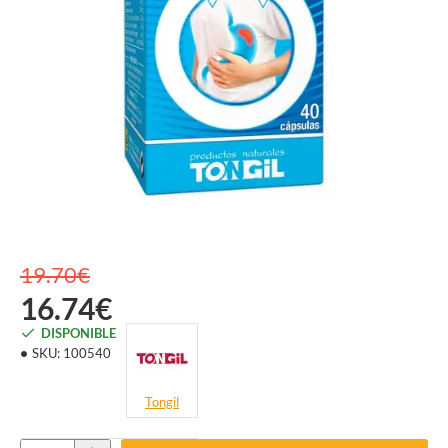
19.70€
16.74€
DISPONIBLE
SKU:
100540
Tongil