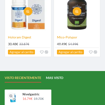
Holoram Digest
Mico-Polypor
30.48€
49.49€
33.87€
54.99€
Agregar al carrito
Agregar al carrito
VISTO RECIENTEMENTE
MAS VISTO
Nivelgastric
16.74€
19.70€