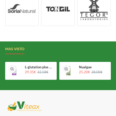
MAS VISTO
L-glutation plus Holomega
Nualgae
29.35€
32.58€
25.20€
28.00€