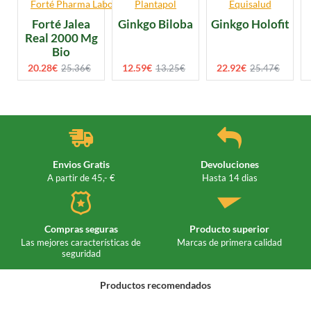
Forté Pharma Laboratories
Plantapol
Equisalud
Forté Jalea
Ginkgo Biloba
Ginkgo Holofit
Real 2000 Mg
Bio
20.28€
12.59€
22.92€
25.36€
13.25€
25.47€
Envios Gratis
Devoluciones
A partir de 45,- €
Hasta 14 dias
Compras seguras
Producto superior
Las mejores características de
Marcas de primera calidad
seguridad
Productos recomendados