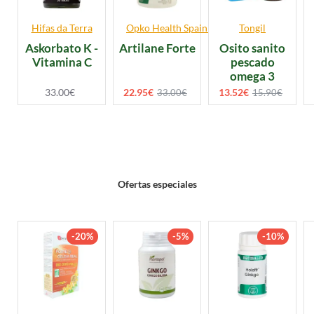
Hifas da Terra
Opko Health Spain S.L.U.
Tongil
Askorbato K -
Artilane Forte
Osito sanito
Vitamina C
pescado
omega 3
33.00€
22.95€
13.52€
33.00€
15.90€
Ofertas especiales
-20%
-5%
-10%