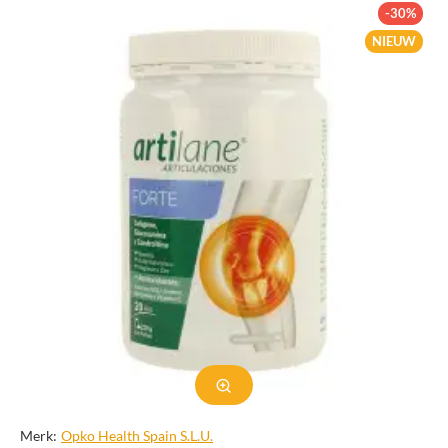
ondersteunt. Naarmate we ouder worden, neemt de productie
-30%
van glucosamine in ons lichaam af, waardoor het een
NIEUW
belangrijk supplement is voor de gezondheid van de
gewrichten. In deze categorie onderzoeken we de verschillende
aspecten van glucosamine, de voordelen ervan en hoe het de
gewrichtsgezondheid kan helpen verbeteren.
Het belang van glucosamine
Glucosamine is een essentieel onderdeel van kraakbeen, een taai,
flexibel weefsel dat de uiteinden van botten in gewrichten bedekt.
Het werkt als een schokdemper en voorkomt dat botten tegen
elkaar wrijven en pijn en ontstekingen veroorzaken. Glucosamine
speelt ook een cruciale rol bij de productie van gewrichtsvloeistof,
die de gewrichten smeert en voedt, waardoor ze gezond en flexibel
blijven.
Naarmate we ouder worden, neemt de natuurlijke productie van
glucosamine af, wat leidt tot de afbraak van kraakbeen en een
afname van de productie van gewrichtsvloeistof. Dit kan
resulteren in gewrichtspijn, stijfheid en ontstekingen, waardoor
Merk:
Opko Health Spain S.L.U.
dagelijkse activiteiten moeilijk worden en onze kwaliteit van leven