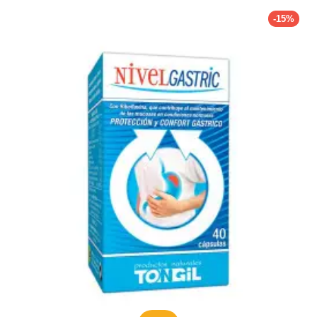
vanwege de talrijke voordelen voor zowel intern als extern
-15%
gebruik. In deze uitgebreide gids gaan we dieper in op de
verschillende aspecten van Aloë Vera en het belang ervan.
Wat is Aloë Vera?
Aloë Vera, in het oude Egypte ook wel de ‘plant van de
onsterfelijkheid’ genoemd, is een plantensoort die behoort tot
het geslacht Aloë. Het is een meerjarige vetplant die afkomstig is
van het Arabische schiereiland, maar nu wordt gekweekt in
tropische en semi-tropische gebieden over de hele wereld. Het
wordt gekenmerkt door zijn dikke, vlezige bladeren die een
heldere, gelachtige substantie bevatten.
De Aloë Vera-plant wordt al eeuwenlang voor medicinale
doeleinden gebruikt. Het is rijk aan vitamines, mineralen en
antioxidanten, waardoor het een populair ingrediënt is in