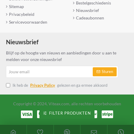
Bestelgeschiedenis
Sitemap
Nieuwsbrief
Privacybeleid
Cadeaubonnen
Servicevoorwaarden
Nieuwsbrief
Blijf op de hoogte van nieuws en aanbiedingen door u aan te
melden voor onze nieuwsbrief
Jouw
Sturen
email
Ik heb de
Privacy Policy
gelezen en ga ermee akkoord
Copyright © 2024, Viteax.com, alle rechten voorbehouden
FILTER PRODUKTEN