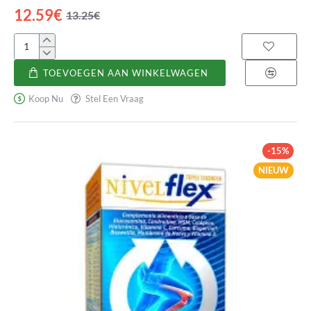
12.59€
13.25€
Propóleo
con
TOEVOEGEN AAN WINKELWAGEN
Tomillo
Koop Nu
Stel Een Vraag
-15%
NIEUW