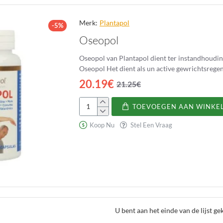
Merk:
Plantapol
-5%
Oseopol
Oseopol van Plantapol dient ter instandhouding van het osteoart
Oseopol Het dient als un active gewrichtsregen
20.19€
21.25€
TOEVOEGEN AAN WINKE
Oseopol
Koop Nu
Stel Een Vraag
U bent aan het einde van de lijst g