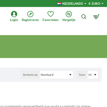
NEDERLANDS
€
EURO
Login
Registreren
Favorieten
Vergelijk
Sorteren op
Toon
n suplemento vermoeidheid que ayuda a combatir las plagas.