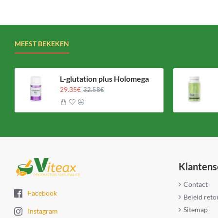
MEEST BEKEKEN
L-glutation plus Holomega
29.35€
32.58€
Klantens
Contact
Facebook
Beleid ret
Sitemap
Instagram