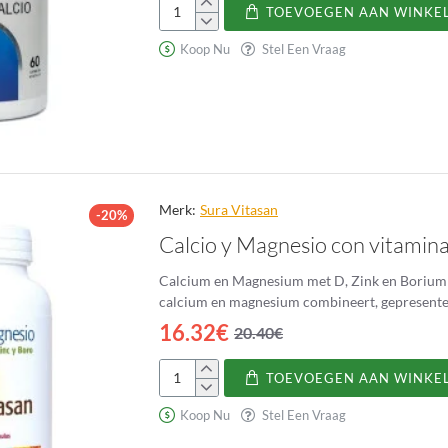
TOEVOEGEN AAN WINKE
Potasio
y
Koop Nu
Stel Een Vraag
Calcio
Merk:
Sura Vitasan
-20%
Calcio y Magnesio con vitamina
Calcium en Magnesium met D, Zink en Borium v
calcium en magnesium combineert, gepresentee
16.32€
20.40€
TOEVOEGEN AAN WINKE
Calcio
y
Koop Nu
Stel Een Vraag
Magnesio