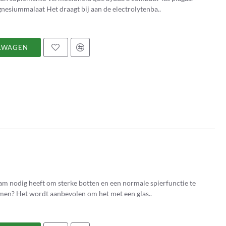
iummalaat Het draagt ​​bij aan de electrolytenba..
LWAGEN
am nodig heeft om sterke botten en een normale spierfunctie te
 innemen? Het wordt aanbevolen om het met een glas..