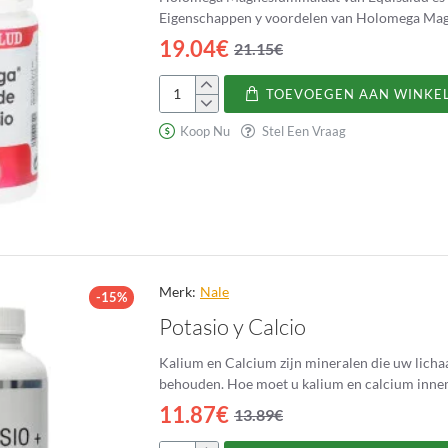
Eigenschappen y voordelen van Holomega Magnes
19.04€
21.15€
TOEVOEGEN AAN WINKE
Malato
de
Koop Nu
Stel Een Vraag
magnesio
Holomega
Merk:
Nale
-15%
Potasio y Calcio
Kalium en Calcium zijn mineralen die uw licha
behouden. Hoe moet u kalium en calcium
11.87€
13.89€