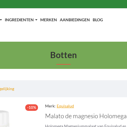
INGREDIENTEN
MERKEN
AANBIEDINGEN
BLOG
Botten
elijking
Merk:
Equisalud
-10%
Malato de magnesio Holomega
Holomega Magnesiummalaat van Equisalud es u