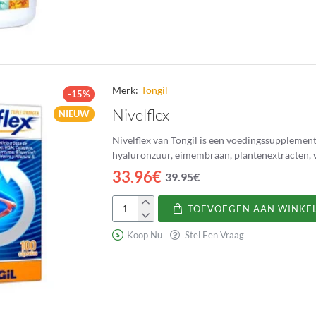
con
vitamina
D,
Zinc
y
Boro
Merk:
Tongil
-15%
Nivelflex
NIEUW
Nivelflex van Tongil is een voedingssupplemen
hyaluronzuur, eimembraan, plantenextracten, v
33.96€
39.95€
TOEVOEGEN AAN WINKE
Nivelflex
Koop Nu
Stel Een Vraag