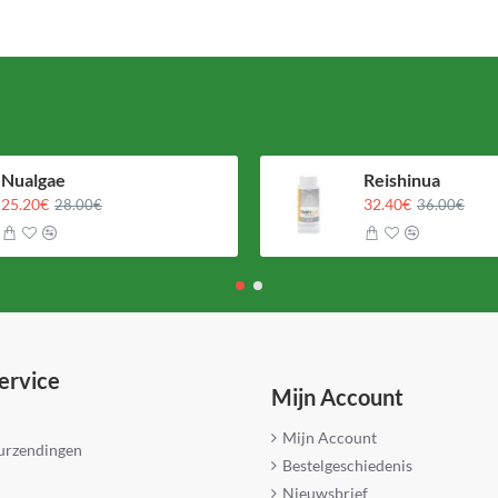
Nualgae
Reishinua
25.20€
32.40€
28.00€
36.00€
ervice
Mijn Account
Mijn Account
ourzendingen
Bestelgeschiedenis
Nieuwsbrief