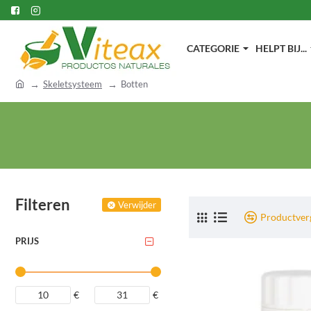
CATEGORIE
HELPT BIJ...
h
Skeletsysteem
Botten
o
m
e
Filteren
Verwijder
Productverg
PRIJS
€
€