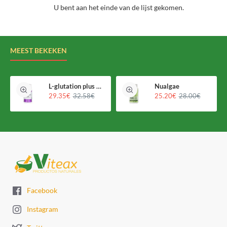
U bent aan het einde van de lijst gekomen.
immuunsysteem versterken en het algehele welzijn bevorderen.
MEEST BEKEKEN
L-glutation plus Holomega
Nualgae
29.35€
32.58€
25.20€
28.00€
Facebook
Instagram