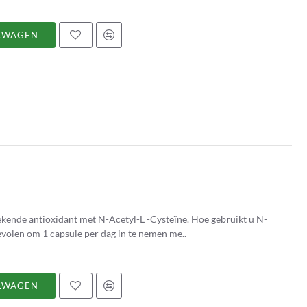
LWAGEN
ntioxidant met N-Acetyl-L -Cysteïne. Hoe gebruikt u N-
ega ? Het wordt aanbevolen om 1 capsule per dag in te nemen me..
LWAGEN