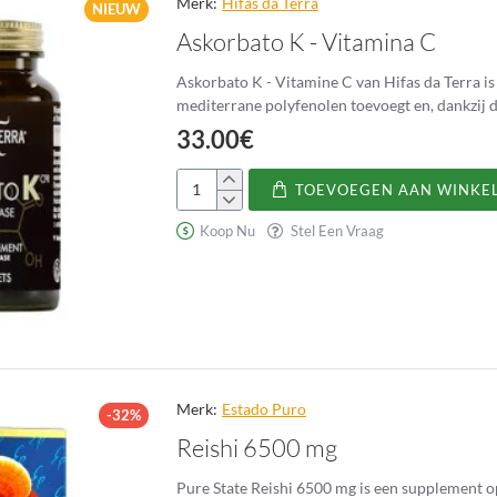
Merk:
Hifas da Terra
NIEUW
Askorbato K - Vitamina C
Askorbato K - Vitamine C van Hifas da Terra i
mediterrane polyfenolen toevoegt en, dankzij de
33.00€
TOEVOEGEN AAN WINKE
Askorbato
K
Koop Nu
Stel Een Vraag
-
Vitamina
C
Merk:
Estado Puro
-32%
Reishi 6500 mg
Pure State Reishi 6500 mg is een supplement o