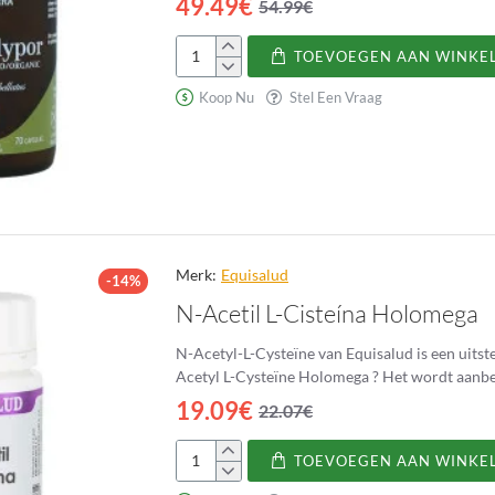
49.49€
54.99€
TOEVOEGEN AAN WINKE
Mico-
Polypor
Koop Nu
Stel Een Vraag
Merk:
Equisalud
-14%
N-Acetil L-Cisteína Holomega
N-Acetyl-L-Cysteïne van Equisalud is een uitstekende a
Acetyl L-Cysteïne Holom
19.09€
22.07€
TOEVOEGEN AAN WINKE
N-