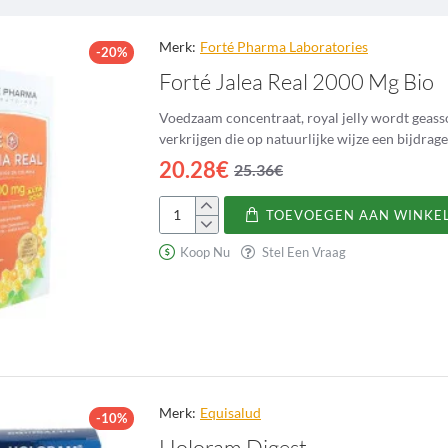
Merk:
Forté Pharma Laboratories
-20%
Forté Jalea Real 2000 Mg Bio
Voedzaam concentraat, royal jelly wordt geas
20.28€
25.36€
TOEVOEGEN AAN WINKE
Forté
Jalea
Koop Nu
Stel Een Vraag
Real
2000
Mg
Bio
Merk:
Equisalud
-10%
Holoram Digest