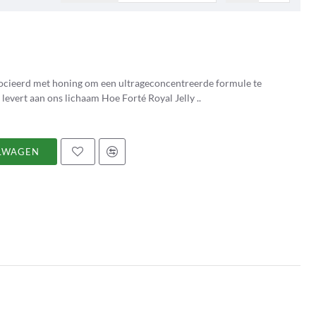
socieerd met honing om een ultrageconcentreerde formule te
verkrijgen die op natuurlijke wijze een bijdrage levert aan ons lichaam Hoe Forté Royal Jelly ..
LWAGEN