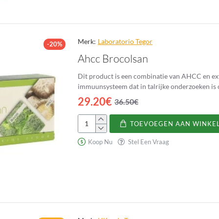
Merk:
Laboratorio Tegor
-20%
Ahcc Brocolsan
Dit product is een combinatie van AHCC en extr
immuunsysteem dat in talrijke onderzoeken is 
29.20€
36.50€
TOEVOEGEN AAN WINKE
Ahcc
Brocolsan
Koop Nu
Stel Een Vraag