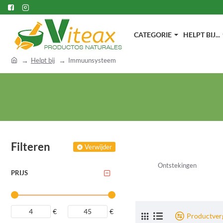
CATEGORIE
HELPT BIJ...
h
Helpt bij
Immuunsysteem
o
m
e
Filteren
Verwijder
Ontstekingen
PRIJS
€
€
Productverg