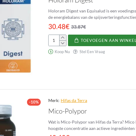
Holoram Digest van Equisalud is een voedingss
30.48€
33.87€
TOEVOEGEN AAN WINKE
Holoram
Digest
Koop Nu
Stel Een Vraag
Merk:
Hifas da Terra
-10%
Mico-Polypor
Wat is Mico-Polypor van Hifas da Terra? Mico 
hoogste concentratie aan actieve ingrediënten 