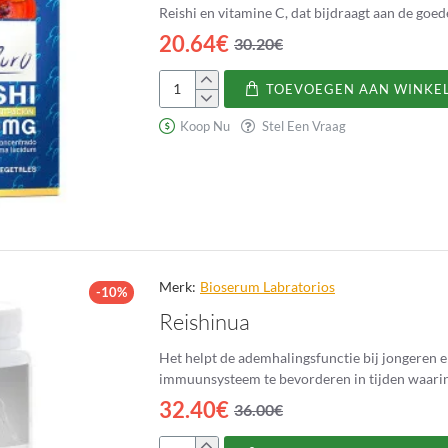
Reishi en vitamine C, dat bijdraagt aan de goe
20.64€
30.20€
TOEVOEGEN AAN WINKE
Reishi
6500
Koop Nu
Stel Een Vraag
mg
Merk:
Bioserum Labratorios
-10%
Reishinua
Het helpt de ademhalingsfunctie bij jongeren 
immuunsysteem te bevorderen in tijden waarin
32.40€
36.00€