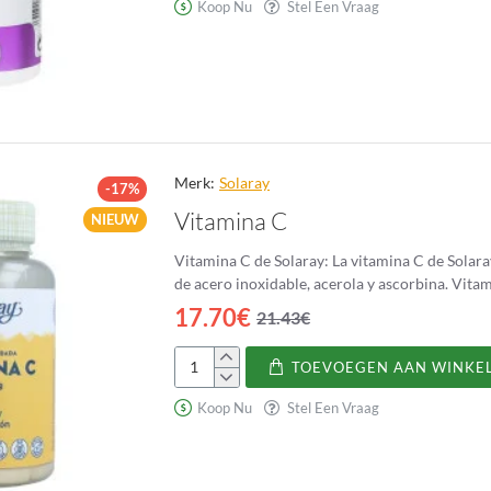
Acetil
Koop Nu
Stel Een Vraag
L-
Cisteína
Holomega
Merk:
Solaray
-17%
Vitamina C
NIEUW
Vitamina C de Solaray: La vitamina C de Solaray es un complemento alimenticio gemaakt de vitamina C con botellas
17.70€
21.43€
TOEVOEGEN AAN WINKE
Vitamina
C
Koop Nu
Stel Een Vraag