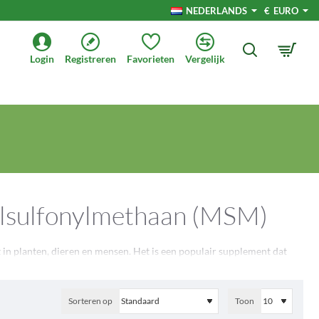
NEDERLANDS
€
EURO
Login
Registreren
Favorieten
Vergelijk
ylsulfonylmethaan (MSM)
n planten, dieren en mensen. Het is een populair supplement dat
nding, die essentieel is voor het goed functioneren van het
heid ten goede kan komen.
Sorteren op
Toon