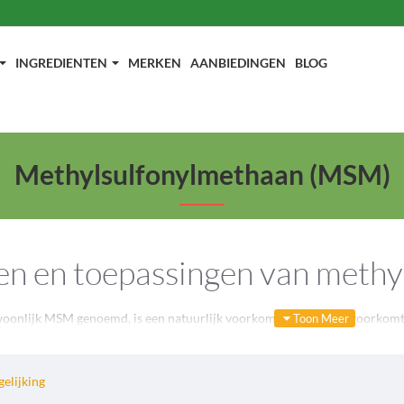
INGREDIENTEN
MERKEN
AANBIEDINGEN
BLOG
Methylsulfonylmethaan (MSM)
en en toepassingen van meth
onlijk MSM genoemd, is een natuurlijk voorkomende stof die voorkomt i
nwege de talrijke gezondheidsvoordelen. MSM is een zwavelhoudende verbi
onderzoeken we de verschillende aspecten van MSM en hoe dit uw gezond
elijking