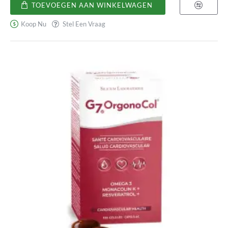
Memorex
TOEVOEGEN AAN WINKELWAGEN
Hoge doses ijzer kunnen ook de zinkabsorptie verminderen.
Extreem hoge doses ijzer (in de honderden of duizenden mg)
Koop Nu
Stel Een Vraag
kunnen orgaanfalen, coma, convulsies en de dood veroorzaken.
Kindveilige verpakkingen en waarschuwingsetiketten op
ijzersupplementen hebben het aantal accidentele
ijzervergiftigingen bij kinderen sterk verminderd.
Sommige mensen hebben een erfelijke aandoening die
hemochromatose wordt genoemd en die ervoor zorgt dat er
toxische niveaus van ijzer ontstaan