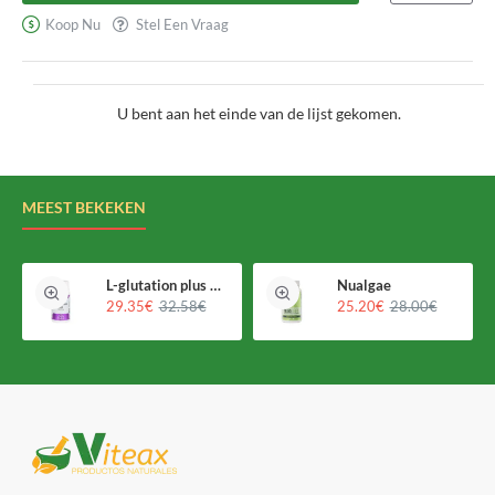
Koop Nu
Stel Een Vraag
U bent aan het einde van de lijst gekomen.
MEEST BEKEKEN
L-glutation plus Holomega
Nualgae
29.35€
32.58€
25.20€
28.00€