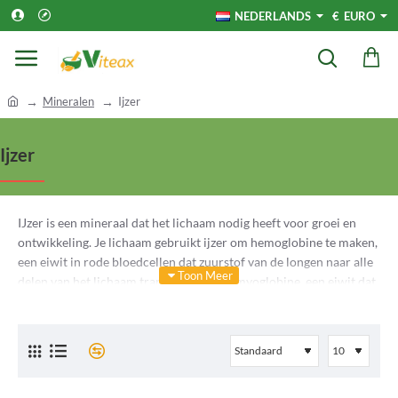
NEDERLANDS
€
EURO
h
Mineralen
Ijzer
o
m
Ijzer
e
IJzer is een mineraal dat het lichaam nodig heeft voor groei en
ontwikkeling. Je lichaam gebruikt ijzer om hemoglobine te maken,
een eiwit in rode bloedcellen dat zuurstof van de longen naar alle
delen van het lichaam transporteert, en myoglobine, een eiwit dat
zuurstof levert aan spieren. Je lichaam heeft ook ijzer nodig om
bepaalde hormonen aan te maken.
Hoeveel ijzer heb ik nodig?
De hoeveelheid ijzer die je elke dag nodig hebt, hangt af van je