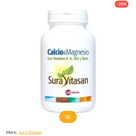
leeftijd, je geslacht en of je een overwegend plantaardig dieet
-20%
volgt. De gemiddelde dagelijkse aanbevolen hoeveelheden staan
hieronder vermeld in milligrammen (mg). Vegetariërs die geen
vlees, gevogelte of zeevruchten eten, hebben bijna twee keer
zoveel ijzer nodig als vermeld in de tabel, omdat het lichaam niet
zowel nonheem-ijzer in plantaardig voedsel als heem-ijzer in
dierlijk voedsel opneemt.
Welke soorten ijzersupplementen zijn er?
IJzer is verkrijgbaar in veel multivitamine-mineraalsupplementen
en in supplementen die alleen ijzer bevatten. IJzer in
supplementen is vaak in de vorm van ferrosulfaat, ferrogluconaat,
ijzercitraat of ijzersulfaat. Voedingssupplementen die ijzer
bevatten, hebben een waarschuwing op het etiket dat ze buiten
het bereik van kinderen moeten worden gehouden. Een
accidentele overdosis van ijzerbevattende producten is een
belangrijke oorzaak van dodelijke vergiftiging bij kinderen onder
de 6 jaar.
Krijg ik genoeg ijzer binnen?
Merk:
Sura Vitasan