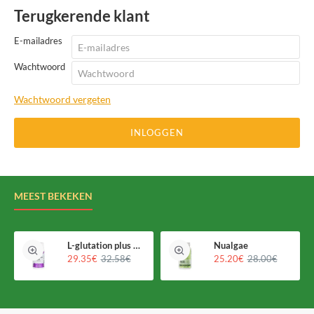
Terugkerende klant
E-mailadres
Wachtwoord
Wachtwoord vergeten
INLOGGEN
MEEST BEKEKEN
L-glutation plus Holomega
Nualgae
29.35€
32.58€
25.20€
28.00€