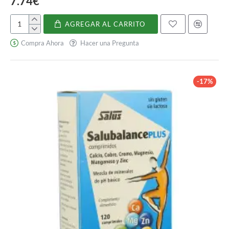
7.74€
Productos cosméticos
AGREGAR AL CARRITO
Propolín
HPMC es un ingrediente común en productos cosméticos como
Compra Ahora
Hacer una Pregunta
lociones, cremas y champús. Sus propiedades de retención de
agua lo convierten en un excelente agente espesante y
emulsionante, mejorando la textura y estabilidad de estos
productos. También actúa como agente formador de película,
-17%
proporcionando una barrera protectora sobre la piel y el cabello.
La HPMC se utiliza a menudo en combinación con otros
polímeros para lograr la viscosidad y las propiedades reológicas
deseadas en formulaciones cosméticas.
Construcción
Una de las aplicaciones más importantes de HPMC es la industria
de la construcción. Se utiliza habitualmente como aditivo en
cementos y morteros para mejorar su trabajabilidad y retención
de agua. La adición de HPMC también aumenta la resistencia y
durabilidad de estos materiales. Actúa como espesante y
aglutinante, evitando la separación de los ingredientes y