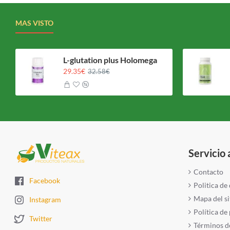
MAS VISTO
L-glutation plus Holomega
29.35€
32.58€
Servicio 
Contacto
Facebook
Politica de
Mapa del si
Instagram
Política de
Twitter
Términos de