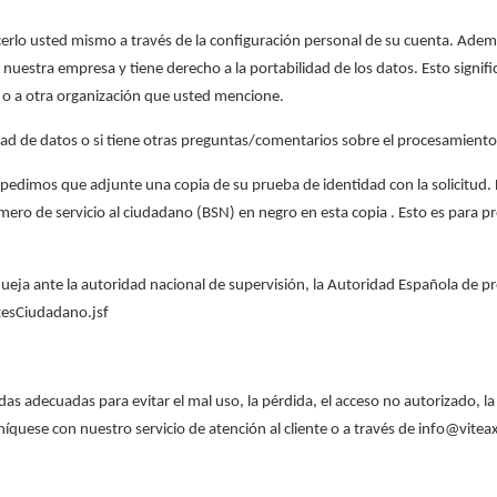
cerlo usted mismo a través de la configuración personal de su cuenta. Adem
nuestra empresa y tiene derecho a la portabilidad de los datos. Esto signif
 o a otra organización que usted mencione.
dad de datos o si tiene otras preguntas/comentarios sobre el procesamiento 
le pedimos que adjunte una copia de su prueba de identidad con la solicitud.
ro de servicio al ciudadano (BSN) en negro en esta copia . Esto es para pro
eja ante la autoridad nacional de supervisión, la Autoridad Española de pro
tesCiudadano.jsf
as adecuadas para evitar el mal uso, la pérdida, el acceso no autorizado, l
quese con nuestro servicio de atención al cliente o a través de info@vite