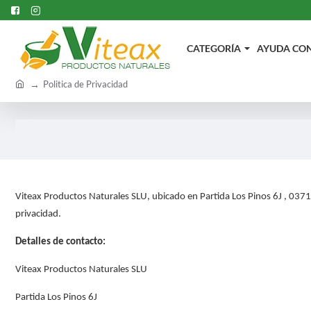
CATEGORÍA
AYUDA CON.
h
Politica de Privacidad
o
m
e
Viteax Productos Naturales SLU, ubicado en Partida Los Pinos 6J , 037
privacidad.
Detalles de contacto:
Viteax Productos Naturales SLU
Partida Los Pinos 6J