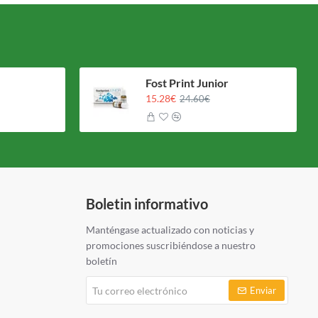
Fost Print Junior
15.28€
24.60€
Boletin informativo
Manténgase actualizado con noticias y
promociones suscribiéndose a nuestro
boletín
Tu
Enviar
correo
electrónico