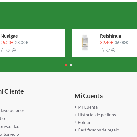
Nualgae
Reishinua
25.20€
32.40€
28.00€
36.00€
al Cliente
Mi Cuenta
Mi Cuenta
 devoluciones
Historial de pedidos
tio
Boletin
 privacidad
Certificados de regalo
l Servicio