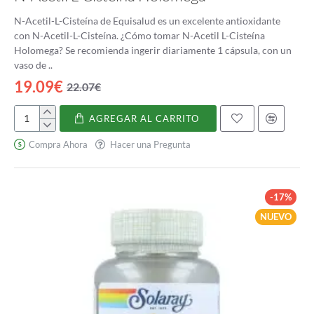
N-Acetil-L-Cisteína de Equisalud es un excelente antioxidante
con N-Acetil-L-Cisteína. ¿Cómo tomar N-Acetil L-Cisteína
Holomega? Se recomienda ingerir diariamente 1 cápsula, con un
vaso de ..
19.09€
22.07€
AGREGAR AL CARRITO
N-
Acetil
Compra Ahora
Hacer una Pregunta
L-
Cisteína
Holomega
-17%
NUEVO