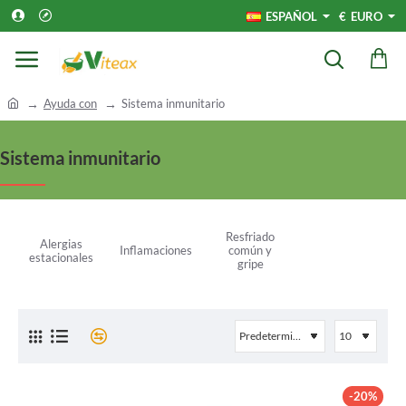
ESPAÑOL
€
EURO
h
Ayuda con
Sistema inmunitario
o
m
Sistema inmunitario
e
Resfriado
Alergias
Inflamaciones
común y
estacionales
gripe
-20%