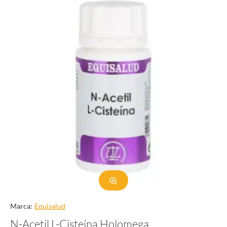
Marca:
Equisalud
N-Acetil L-Cisteína Holomega