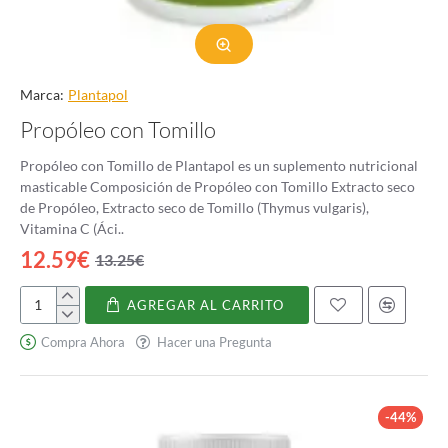
Marca:
Plantapol
Propóleo con Tomillo
Propóleo con Tomillo de Plantapol es un suplemento nutricional
masticable Composición de Propóleo con Tomillo Extracto seco
de Propóleo, Extracto seco de Tomillo (Thymus vulgaris),
Vitamina C (Áci..
12.59€
13.25€
AGREGAR AL CARRITO
Propóleo
con
Compra Ahora
Hacer una Pregunta
Tomillo
-44%