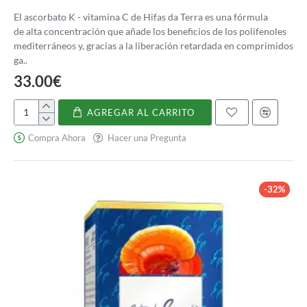
El ascorbato K - vitamina C de Hifas da Terra es una fórmula
de alta concentración que añade los beneficios de los polifenoles
mediterráneos y, gracias a la liberación retardada en comprimidos
ga..
33.00€
AGREGAR AL CARRITO
Askorbato
K
Compra Ahora
Hacer una Pregunta
-
Vitamina
C
-32%