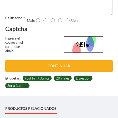
Calificación
Malo
Bien
Captcha
Ingrese el
código en el
cuadro de
abajo
CONTINUAR
Etiquetas:
Fost Print Junior
20 viales
Digestión
Soria Natural
PRODUCTOS RELACIONADOS