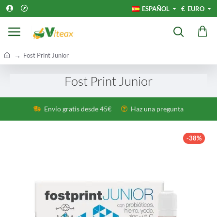
ESPAÑOL
€
EURO
h
Fost Print Junior
o
m
Fost Print Junior
e
Envío gratis desde 45€
Haz una pregunta
-38%