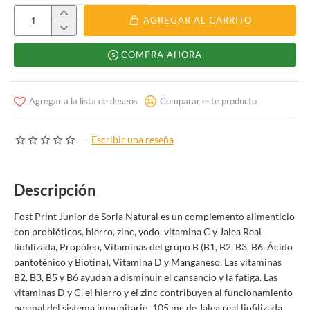
AGREGAR AL CARRITO
COMPRA AHORA
Agregar a la lista de deseos
Comparar este producto
-
Escribir una reseña
Descripción
Fost Print Junior de Soria Natural es un complemento alimenticio
con probióticos, hierro, zinc, yodo, vitamina C y Jalea Real
liofilizada, Propóleo, Vitaminas del grupo B (B1, B2, B3, B6, Ácido
pantoténico y Biotina), Vitamina D y Manganeso. Las vitaminas
B2, B3, B5 y B6 ayudan a disminuir el cansancio y la fatiga. Las
vitaminas D y C, el hierro y el zinc contribuyen al funcionamiento
normal del sistema inmunitario. 105 mg de Jalea real liofilizada