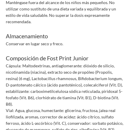
Manténgase fuera del alcance de los niños más pequeños. No
utilizar como sustituto de una dieta variada y equilibrada y un
estilo de vida saludable. No superar la dosis expresamente
recomendada.
Almacenamiento
Conservar en lugar seco y freco.
Composición de Fost Print Junior
Cápsula: Maltodextrinas, antiaglomerante: dióxido de silicio,
nicotinamida (niacina), extracto seco de propóleo (Propolis,
resina) (6 mg), Lactobacillus rhamnosus, Bifidobacterium longum,
D-pantotenato cálcico (ácido pantoténico), colecalciferol (Vit. D),
estabilizante: carboximetilcelulosa sódica reticulada, piridoxal 5-
fosfato (Vit. B6), clorhidrato de tiamina (Vit. B1), D-biotina (Vit.
B8).
Vial: Agua, glucosa, humectante: glicerina, fructosa, jalea real
liofilizada, aromas, corrector de acidez: ácido cítrico, sulfato
ferroso, ácido L-ascórbico (Vit. C), conservador: sorbato potásico,
gluconato de manganeso, sulfato de zinc, riboflavina (Vit. B2),