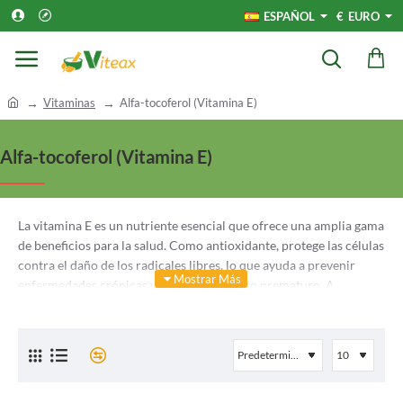
ESPAÑOL
€
EURO
h
Vitaminas
Alfa-tocoferol (Vitamina E)
o
m
Alfa-tocoferol (Vitamina E)
e
La vitamina E es un nutriente esencial que ofrece una amplia gama
de beneficios para la salud. Como antioxidante, protege las células
contra el daño de los radicales libres, lo que ayuda a prevenir
enfermedades crónicas y el envejecimiento prematuro. A
continuación se detallan algunos de los principales beneficios de
la vitamina E:
Protección de la piel: La vitamina E puede mejorar la
apariencia de la piel y mantenerla saludable. Ayuda a
reducir los efectos dañinos del sol y a aliviar los síntomas