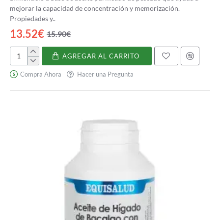
mejorar la capacidad de concentración y memorización.
Propiedades y..
13.52€
15.90€
AGREGAR AL CARRITO
Osito
sanito
Compra Ahora
Hacer una Pregunta
pescado
omega
3