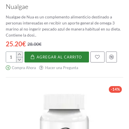
propiedades antiinflamatorias que pueden ayudar a aliviar
Nualgae
el dolor y la inflamación en condiciones como la artritis
reumatoide.
Nualgae de Nua es un complemento alimenticio destinado a
personas interesadas en recibir un aporte general de omega 3
marino al no ingerir pescado azul de manera habitual en su dieta.
Contiene la dosi..
25.20€
28.00€
AGREGAR AL CARRITO
Nualgae
Compra Ahora
Hacer una Pregunta
-14%