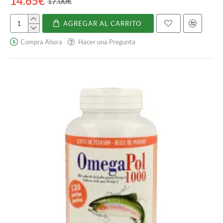
14.65€
17.00€
AGREGAR AL CARRITO
Omega
3
Compra Ahora
Hacer una Pregunta
+
Vitamin
E