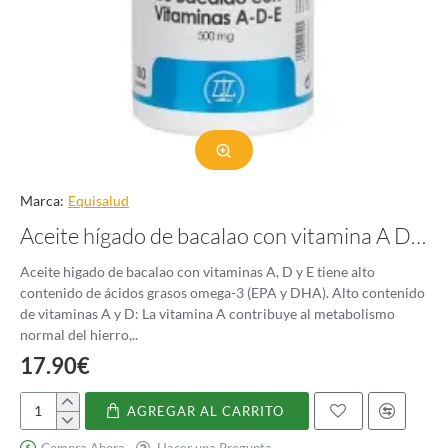
Marca:
Equisalud
Aceite hígado de bacalao con vitamina A D y E
Aceite higado de bacalao con vitaminas A, D y E tiene alto
contenido de ácidos grasos omega-3 (EPA y DHA). Alto contenido
de vitaminas A y D: La vitamina A contribuye al metabolismo
normal del hierro,..
17.90€
AGREGAR AL CARRITO
Aceite
hígado
Compra Ahora
Hacer una Pregunta