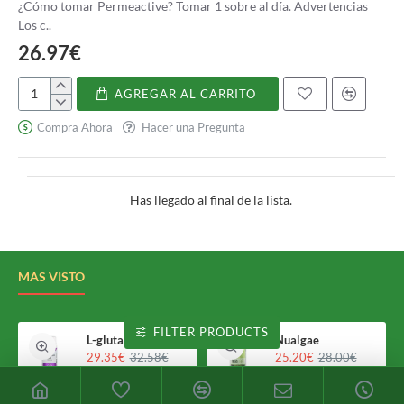
¿Cómo tomar Permeactive? Tomar 1 sobre al día. Advertencias
Los c..
26.97€
AGREGAR AL CARRITO
Permeactive
Compra Ahora
Hacer una Pregunta
Has llegado al final de la lista.
MAS VISTO
FILTER PRODUCTS
L-glutation plus Holomega
Nualgae
29.35€
32.58€
25.20€
28.00€