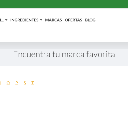
..
INGREDIENTES
MARCAS
OFERTAS
BLOG
Encuentra tu marca favorita
N
O
P
S
T