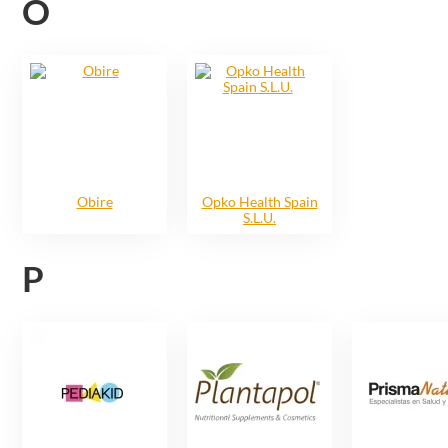
O
Obire
Opko Health Spain
S.L.U.
P