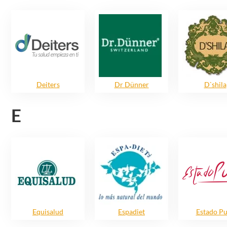
Deiters
Dr Dünner
D`shila
E
Equisalud
Espadiet
Estado P