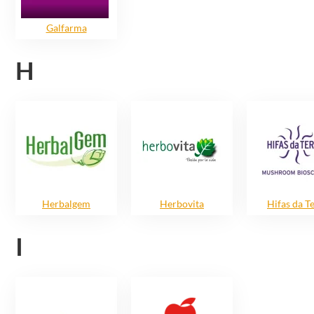
Galfarma
H
Herbalgem
Herbovita
Hifas da T
I