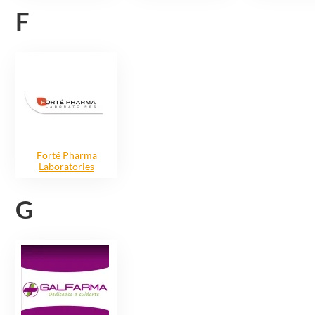
F
Forté Pharma
Laboratories
G