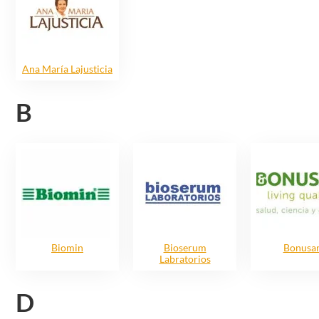
Ana Marí­a Lajusticia
B
Biomin
Bioserum
Bonusa
Labratorios
D