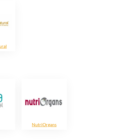
ral
NutriOrgans