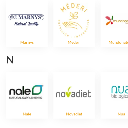
Marnys
Mederi
Mundonatu
N
Nale
Novadiet
Nua