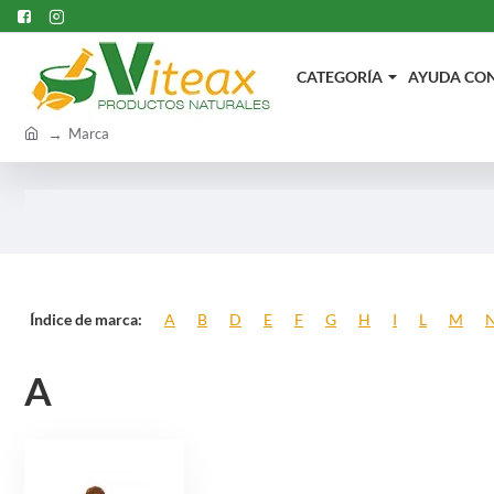
CATEGORÍA
AYUDA CON.
h
Marca
o
m
e
Índice de marca:
A
B
D
E
F
G
H
I
L
M
A