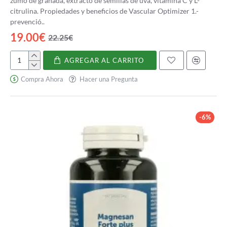
zumo de granada, extracto de semillas de uva, vitamina C y L-
citrulina. Propiedades y beneficios de Vascular Optimizer 1.-
prevenció..
19.00€
22.25€
AGREGAR AL CARRITO
Vascular
Optimizer
Compra Ahora
Hacer una Pregunta
-6%