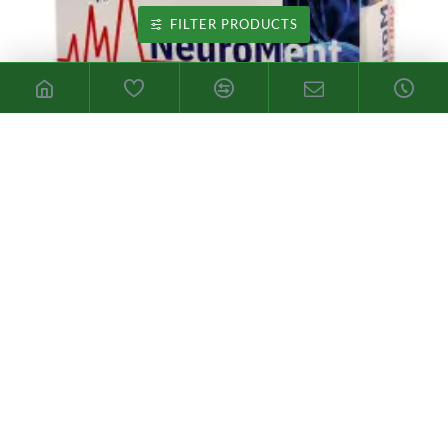
FILTER PRODUCTS
Marca:
Espadiet
NeuroMent One day
Neuroment One Day es una nutrición especial para mejorar la
cognitividad neuronal en situaciones de pre senilidad, senilidad y
demencia. ¿Cómo tomar NeuroMent One day? Se recomienda
tomar 1 cáps..