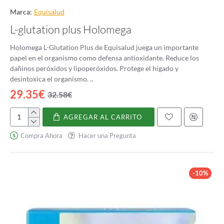
Marca:
Equisalud
L-glutation plus Holomega
Holomega L-Glutation Plus de Equisalud juega un importante
papel en el organismo como defensa antioxidante. Reduce los
dañinos peróxidos y lipoperóxidos. Protege el hígado y
desintoxica el organismo. ..
29.35€
32.58€
AGREGAR AL CARRITO
L-
glutation
Compra Ahora
Hacer una Pregunta
plus
Holomega
-10%