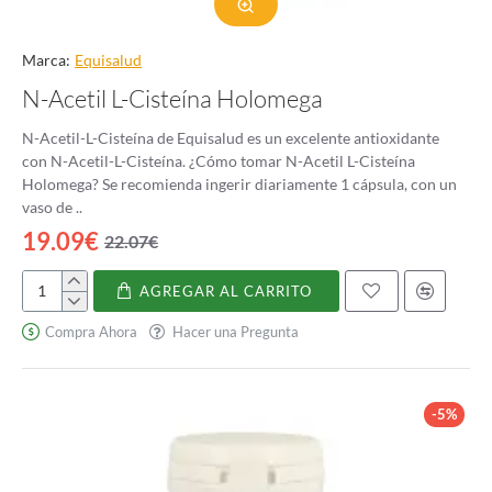
Marca:
Equisalud
N-Acetil L-Cisteína Holomega
N-Acetil-L-Cisteína de Equisalud es un excelente antioxidante
con N-Acetil-L-Cisteína. ¿Cómo tomar N-Acetil L-Cisteína
Holomega? Se recomienda ingerir diariamente 1 cápsula, con un
vaso de ..
19.09€
22.07€
AGREGAR AL CARRITO
N-
Acetil
Compra Ahora
Hacer una Pregunta
L-
Cisteína
Holomega
-5%