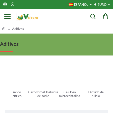
ESPAÑOL
€
EURO
h
Aditivos
o
m
Aditivos
e
Ácido
Carboximetilcelulosa
Celulosa
Dióxido de
cítrico
de sodio
microcristalina
silicio