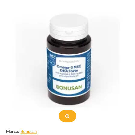
¿Qué beneficios tiene el Omega 3?
Su efecto cardiosaludable es el que está más ampliamente
demostrado. Sí, este tipo de grasa nos protege porque contribuye
a reducir los niveles de triglicéridos y de colesterol de la sangre,
evita que se formen goágulos, tiene propiedades vasodilatadora
y ayuda a regular la presión arterial.
También está probado su efecto antiinflamatorio y su efecto
positivo en la respuesta inmunitaria.
Algunos investigadores aseguran que intervienen en la prevención
de enfermedades como la obesidad, la diabetes tipo 2, la artritis
reumatoide y ciertos tipos de cáncer (existen estudios que
confirman que los omega 3 reducen el riesgo de cáncer de mama,
colon, próstata y páncreas).
También se está investigando su efecto sobre la visión. En
concreto, aunque hacen falta más investigaciones en esta línea,
parece ser que la deficiencia de ácidos grasos omega 3 podría
Marca:
Bonusan
estar implicada en el origen de la degeneración macular asociada