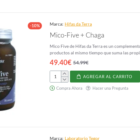
Marca:
Hifas da Terra
-10%
Mico-Five + Chaga
Mico Five de Hifas da Terra es un complemento
productos al mismo tiempo que suma las propied
49.40€
54.99€
AGREGAR AL CARRITO
Mico-
Five
Compra Ahora
Hacer una Pregunta
+
Chaga
Marca:
Laboratorio Tegor