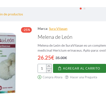
n de productos
Marca:
Sura Vitasan
-25%
Melena de León
Melena de León de SuraVitasan es un complemen
26.25€
35.00€
AGREGAR AL CARRITO
Melena
de
Compra Ahora
Hacer una Pregunta
León