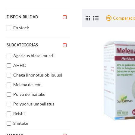
DISPONIBILIDAD
Comparació
En stock
SUBCATEGORÍAS
Agaricus blazei murril
AHHC
Chaga (Inonotus obliquus)
Melena de león
Polvo de maitake
Polyporus umbellatus
Reishi
Shiitake