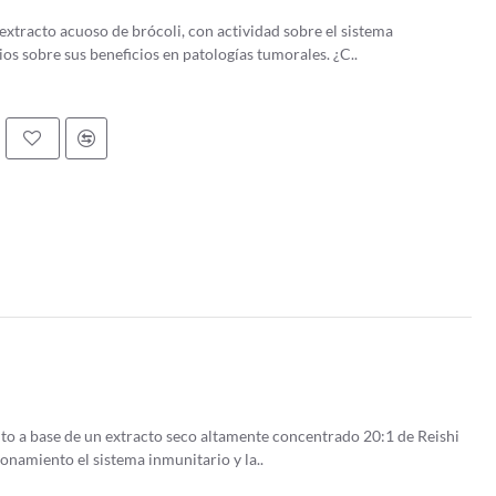
tracto acuoso de brócoli, con actividad sobre el sistema
inmunitario que cuentan con numerosos estudios sobre sus beneficios en patologías tumorales. ¿C..
o a base de un extracto seco altamente concentrado 20:1 de Reishi
onamiento el sistema inmunitario y la..