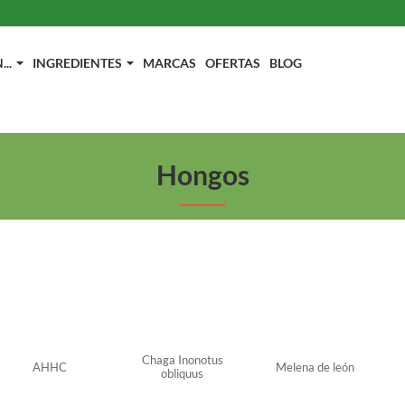
..
INGREDIENTES
MARCAS
OFERTAS
BLOG
Hongos
Chaga Inonotus
AHHC
Melena de león
obliquus