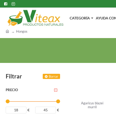
CATEGORÍA
AYUDA CON.
h
Hongos
o
m
e
Filtrar
Borrar
PRECIO
Agaricus blazei
murril
€
€