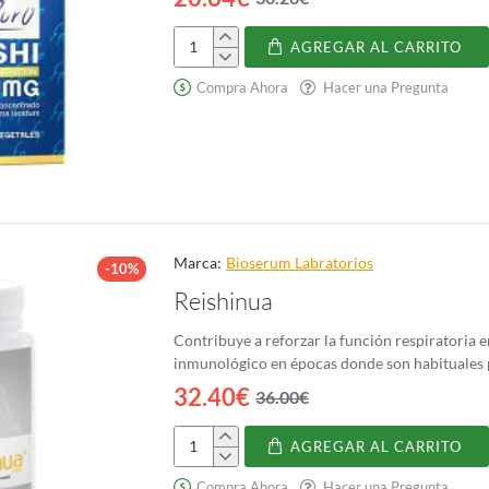
AGREGAR AL CARRITO
Reishi
6500
Compra Ahora
Hacer una Pregunta
mg
Marca:
Bioserum Labratorios
-10%
Reishinua
Contribuye a reforzar la función respiratoria 
inmunológico en épocas donde son habituales pr
32.40€
36.00€
AGREGAR AL CARRITO
Reishinua
Compra Ahora
Hacer una Pregunta