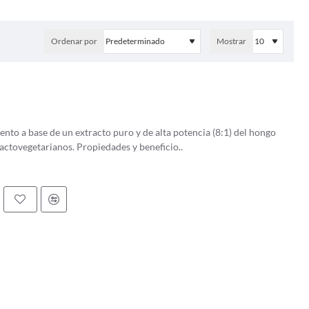
Ordenar por
Mostrar
to a base de un extracto puro y de alta potencia (8:1) del hongo
medicinal Hericium erinaceus. Apto para: ovolactovegetarianos. Propiedades y beneficio..