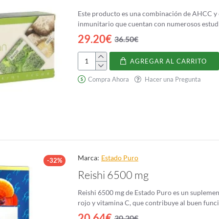
Este producto es una combinación de AHCC y ex
29.20€
36.50€
AGREGAR AL CARRITO
Ahcc
Brocolsan
Compra Ahora
Hacer una Pregunta
Marca:
Estado Puro
-32%
Reishi 6500 mg
Reishi 6500 mg de Estado Puro es un suplement
rojo y vitamina C, que contribuye al buen funci
20.64€
30.20€