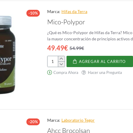
Marca:
Hifas da Terra
-10%
Mico-Polypor
¿Qué es Mico-Polypor de Hifas da Terra? Mico 
la mayor concentración de principios activos de
49.49€
54.99€
AGREGAR AL CARRITO
Mico-
Polypor
Compra Ahora
Hacer una Pregunta
Marca:
Laboratorio Tegor
-20%
Ahcc Brocolsan