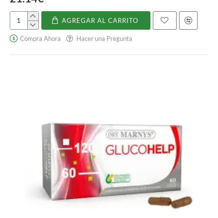
AGREGAR AL CARRITO
C-
Fensa
Compra Ahora
Hacer una Pregunta
sistema
inmune