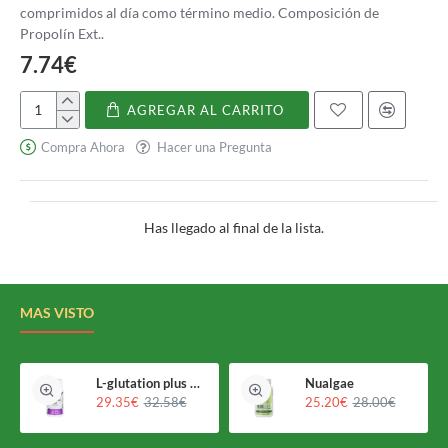
comprimidos al día como término medio. Composición de
Propolín Ext..
7.74€
AGREGAR AL CARRITO
Propolín
Compra Ahora
Hacer una Pregunta
Has llegado al final de la lista.
MAS VISTO
L-glutation plus Holomega
Nualgae
29.35€
32.58€
25.20€
28.00€