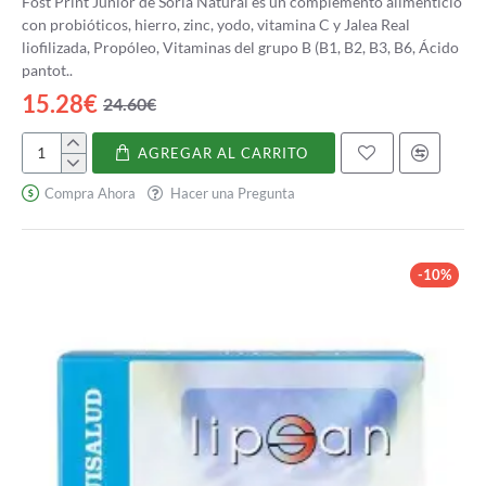
Fost Print Junior de Soria Natural es un complemento alimenticio
con probióticos, hierro, zinc, yodo, vitamina C y Jalea Real
liofilizada, Propóleo, Vitaminas del grupo B (B1, B2, B3, B6, Ácido
pantot..
15.28€
24.60€
AGREGAR AL CARRITO
Fost
Print
Compra Ahora
Hacer una Pregunta
Junior
-10%