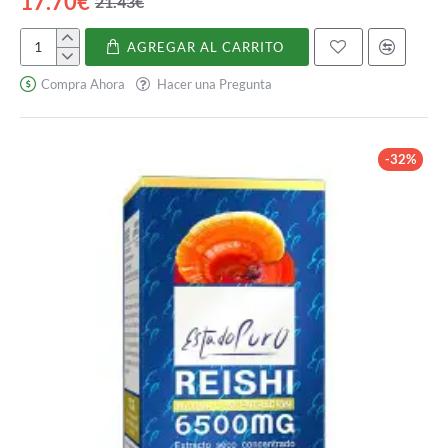
17.70€
21.43€
AGREGAR AL CARRITO
Vitamina
C
Compra Ahora
Hacer una Pregunta
-32%