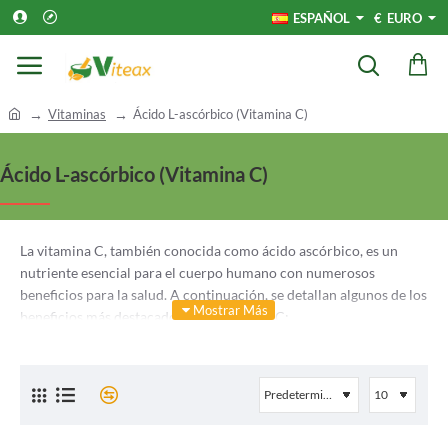
ESPAÑOL
€
EURO
h
Vitaminas
Ácido L-ascórbico (Vitamina C)
o
m
Ácido L-ascórbico (Vitamina C)
e
La vitamina C, también conocida como ácido ascórbico, es un
nutriente esencial para el cuerpo humano con numerosos
beneficios para la salud. A continuación, se detallan algunos de los
beneficios más destacados de la vitamina C:
Refuerza el sistema inmunológico: La vitamina C es
conocida por su papel fundamental en el fortalecimiento
del sistema inmunológico. Ayuda a estimular la producción
de glóbulos blancos, que son responsables de combatir las
infecciones y enfermedades.