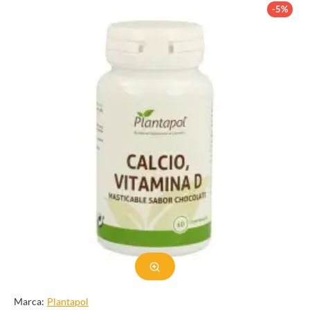
industriales y comerciales, lo que lo convierte en un mineral
-5%
esencial para muchas industrias.
Composición química y propiedades
del carbonato de calcio.
La fórmula química del carbonato de calcio es CaCO
, lo que
3
significa que está compuesto por un átomo de calcio, un átomo de
carbono y tres átomos de oxígeno. Tiene una masa molar de
3
100,09 g/mol y una densidad de 2,71 g/cm
. En su forma más
pura, aparece como un polvo blanco, inodoro y de textura
calcárea. Es insoluble en agua pero puede disolverse en soluciones
ácidas.
El carbonato de calcio es un compuesto básico, lo que significa
que tiene un pH superior a 7. Es una base débil y puede reaccionar
con ácidos para formar sales y dióxido de carbono gaseoso. Esta
propiedad es esencial en muchos procesos industriales, ya que
puede usarse para neutralizar soluciones ácidas y regular los
niveles de pH en diversos productos.
Marca:
Plantapol