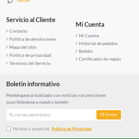
Twitter
categoría sobre carbonato de calcio. Esperamos que esto haya
proporcionado información útil y conocimientos sobre la
importancia de este compuesto. Para obtener más información
Servicio al Cliente
sobre otros minerales y sus diversas aplicaciones, explore más a
Mi Cuenta
fondo nuestro sitio web.
Contacto
Mi Cuenta
Politica de devoluciones
Historial de pedidos
Mapa del sitio
Boletin
Política de privacidad
Certificados de regalo
Términos del Servicio
Boletin informativo
Manténgase actualizado con noticias y promociones
suscribiéndose a nuestro boletín
Tu
Enviar
correo
electrónico
He leído y acepto las
Politica de Privacidad