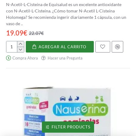
N-Acetil-L-Cisteína de Equisalud es un excelente antioxidante
con N-Acetil-L-Cisteína. ¿Cómo tomar N-Acetil L-Cisteína
Holomega? Se recomienda ingerir diariamente 1 cápsula, con un
vaso de ..
19.09€
22.07€
AGREGAR AL CARRITO
N-
Acetil
Compra Ahora
Hacer una Pregunta
L-
Cisteína
Holomega
FILTER PRODUCTS