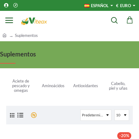
ESPAÑOL
€
EURO
h
Suplementos
o
m
Suplementos
e
Aciete de
Cabello,
pescado y
Aminoácidos
Antioxidantes
piel y uñas
omegas
-20%