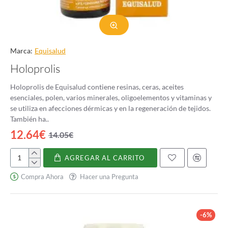
Marca:
Equisalud
Holoprolis
Holoprolis de Equisalud contiene resinas, ceras, aceites
esenciales, polen, varios minerales, oligoelementos y vitaminas y
se utiliza en afecciones dérmicas y en la regeneración de tejidos.
También ha..
12.64€
14.05€
AGREGAR AL CARRITO
Holoprolis
Compra Ahora
Hacer una Pregunta
-6%