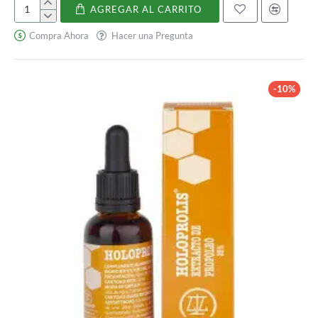
AGREGAR AL CARRITO
Citrato
de
Compra Ahora
Hacer una Pregunta
Potasio
-10%