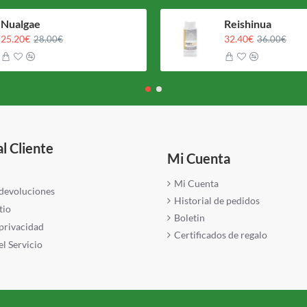
Nualgae
Reishinua
25.20€
32.40€
28.00€
36.00€
al Cliente
Mi Cuenta
Mi Cuenta
 devoluciones
Historial de pedidos
tio
Boletin
 privacidad
Certificados de regalo
l Servicio