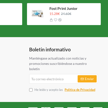
Fost Print Junior
15.28€
24.60€
Boletin informativo
Manténgase actualizado con noticias y
promociones suscribiéndose a nuestro
boletín
Tu
Enviar
correo
electrónico
He leído y acepto las
Politica de Privacidad