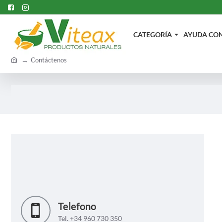
CATEGORÍA
AYUDA CON.
h
Contáctenos
o
m
e
Telefono
Tel. +34 960 730 350