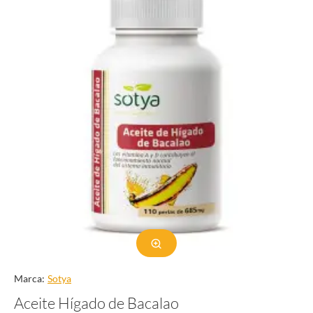
implementar estrategias para reducir las emisiones de gases de
efecto invernadero, la agencia está ayudando a frenar el ritmo del
cambio climático y proteger el planeta para las generaciones
futuras.
Conclusión
La Agencia de Protección Ambiental es una agencia vital que
trabaja para proteger la salud humana y el medio ambiente. A
través de sus regulaciones, aplicación de la ley, investigación y
esfuerzos educativos, la EPA desempeña un papel crucial en el
tratamiento de cuestiones ambientales y la promoción de
prácticas sostenibles. El trabajo de la agencia es esencial para
garantizar un futuro más saludable y sostenible para todos. Como
individuos, es nuestra responsabilidad apoyar y cumplir con los
esfuerzos de la EPA para proteger el medio ambiente y
salvaguardar nuestro planeta para las generaciones futuras.
Marca:
Sotya
Aceite Hígado de Bacalao