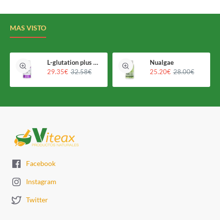
MAS VISTO
L-glutation plus Holomega
Nualgae
29.35€
32.58€
25.20€
28.00€
Facebook
Instagram
Twitter