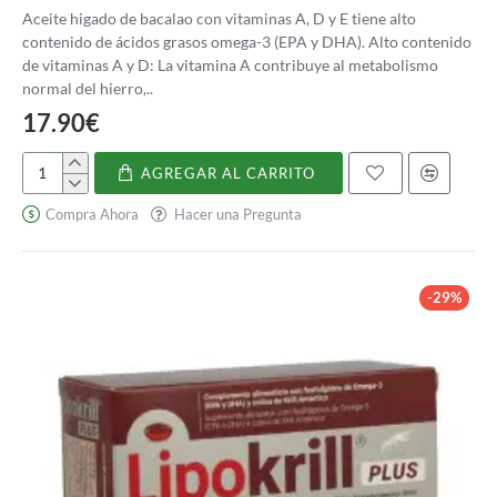
Aceite higado de bacalao con vitaminas A, D y E tiene alto
contenido de ácidos grasos omega-3 (EPA y DHA). Alto contenido
de vitaminas A y D: La vitamina A contribuye al metabolismo
normal del hierro,..
17.90€
AGREGAR AL CARRITO
Aceite
hígado
Compra Ahora
Hacer una Pregunta
de
bacalao
con
vitamina
-29%
A
D
y
E