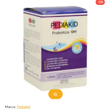
-2%
lo tanto, las personas con diabetes necesitan controlar sus niveles
de glucosa en sangre y controlar su afección mediante cambios en
el estilo de vida y medicamentos.
Consejos para mantener niveles
saludables de glucosa
Mantener niveles saludables de glucosa es crucial para la salud y
el bienestar general. A continuación se ofrecen algunos consejos
que pueden ayudarle a mantener sus niveles de glucosa bajo
control:
Consuma una dieta equilibrada que incluya una variedad de
alimentos, incluidas frutas, verduras, cereales integrales y
proteínas magras.
Evite consumir alimentos con alto contenido de azúcares
agregados, como refrescos, dulces y refrigerios procesados.
Realice actividad física con regularidad para ayudar a
regular los niveles de glucosa en sangre y mejorar la
sensibilidad a la insulina.
Marca:
Pediakid
Controle sus niveles de glucosa en sangre con regularidad,