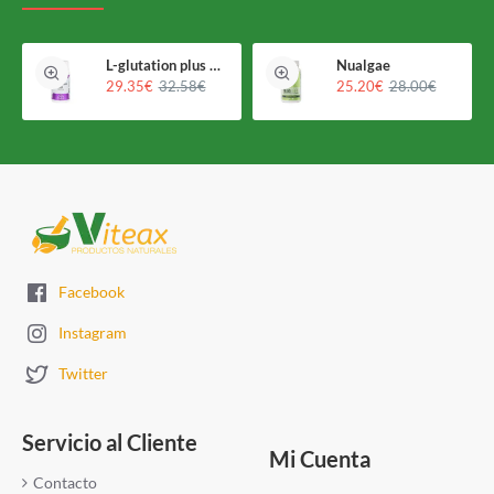
L-glutation plus Holomega
Nualgae
29.35€
32.58€
25.20€
28.00€
Facebook
Instagram
Twitter
Servicio al Cliente
Mi Cuenta
Contacto