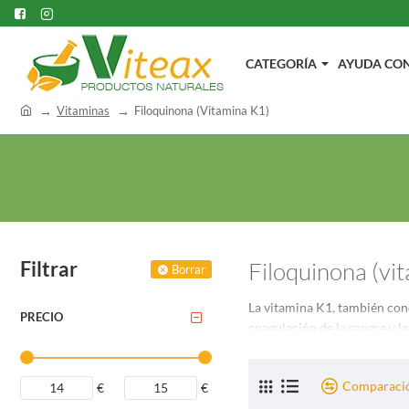
CATEGORÍA
AYUDA CON.
h
Vitaminas
Filoquinona (Vitamina K1)
o
m
e
Filtrar
Filoquinona (vit
Borrar
La vitamina K1, también con
PRECIO
coagulación de la sangre y la
filoquinona, sus fuentes, fu
Fuentes de filoq
Comparació
€
€