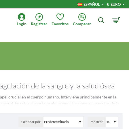
ESPAÑOL
€
EURO
Login
Registrar
Favoritos
Comparar
agulación de la sangre y la salud ósea
pel crucial en el cuerpo humano. Interviene principalmente en la
 general. En esta categoría, exploraremos los diversos aspectos de la
Ordenar por
Mostrar