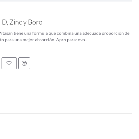
y el brócoli. También se encuentra en otros alimentos de origen
vitamina K1 incluyen el hígado, la carne y los productos lácteos. Sin
uentes de origen vegetal.
 D, Zinc y Boro
a K1, que puede contribuir a la ingesta general del cuerpo. Sin
 Vitasan tiene una fórmula que combina una adecuada proporción de
es dietéticas son cruciales.
to para una mejor absorción. Apro para: ovo..
 salud ósea.
dan en la formación de coágulos sanguíneos. Cuando hay una lesión,
l cuerpo no puede producir suficientes factores de coagulación, lo que
ntes como la warfarina, ya que promueve la coagulación sanguínea.
os en la ingesta de vitamina K1, especialmente para personas que
.