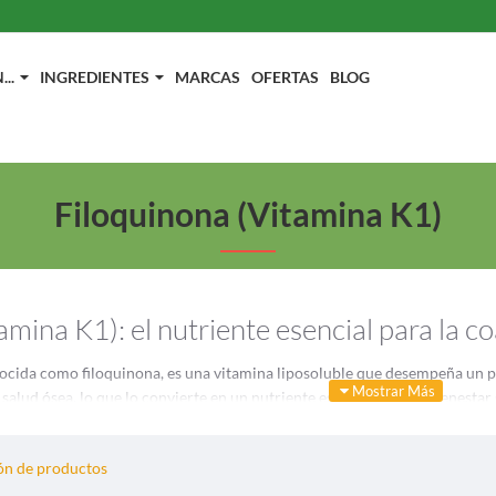
..
INGREDIENTES
MARCAS
OFERTAS
BLOG
Filoquinona (Vitamina K1)
amina K1): el nutriente esencial para la co
ocida como filoquinona, es una vitamina liposoluble que desempeña un pa
 salud ósea, lo que lo convierte en un nutriente esencial para el bienestar
nciones y la ingesta diaria recomendada.
uinona
n de productos