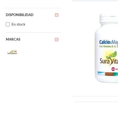
La principal fuente de filoqu
vegetal como el aceite de soj
embargo, la absorción de fil
DISPONIBILIDAD
En stock
Vale la pena señalar que las
embargo, esta fuente no es su
Funciones de la f
MARCAS
La filoquinona cumple dos fu
COAGULACIÓN DE L
La vitamina K1 es esencial p
estos factores de coagulació
provoca sangrado excesivo 
Por otro lado, la ingesta ex
Por lo tanto, es esencial con
toman medicamentos antico
LA SALUD ÓSEA