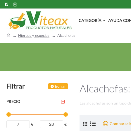
CATEGORÍA
AYUDA CON.
h
Hierbas y especias
Alcachofas
o
m
e
Alcachofas:
Filtrar
Borrar
PRECIO
Las alcachofas son un tipo d
puntiagudas que protegen el 
el mundo.
Comparació
€
€
En esta categoría, explorarem