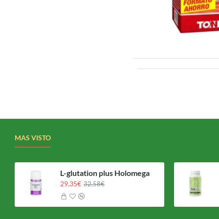
Las alcachofas contienen ant
con diversas afecciones de s
4. Puede ayudar a
Las alcachofas tienen un índ
de fibra que se ha demostrado
5. Puede apoyar 
Los estudios han demostrado 
Las alcachofas también se ha
MAS VISTO
Datos curiosos 
Aquí te dejamos algunos dato
L-glutation plus Holomega
La alcachofa más grand
29.35€
32.58€
Las alcachofas son la 
Hay más de 140 varied
La alcachofa es en rea