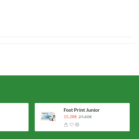
a inflamación en el cuerpo. La inflamación crónica se ha relacionado
 los niveles de azúcar en sangre. También contienen inulina, un tipo
 azúcar en sangre.
.
eden ayudar a proteger el hígado del daño y promover su regeneración.
as, como la ictericia y la hepatitis.
Fost Print Junior
15.28€
24.60€
e se convertirá en una hermosa flor de color azul púrpura.