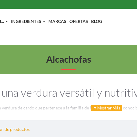
..
INGREDIENTES
MARCAS
OFERTAS
BLOG
Alcachofas
 una verdura versátil y nutriti
e verdura de cardo que pertenece a la familia de los girasoles. Son conoc
tierno corazón. Esta verdura se ha cultivado y disfrutado durante siglos
n de productos
os los diversos aspectos de las alcachofas, incluida su historia, beneficios