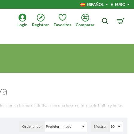
ESPAÑOL
€
EURO
Login
Registrar
Favoritos
Comparar
va
idos por su forma distintiva, con una base en forma de bulbo y hojas
 y se ha convertido en un alimento básico en muchas cocinas de todo
Ordenar por
Mostrar
 para la salud, usos culinarios y curiosidades interesantes. Tanto si