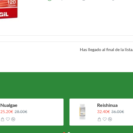
ioxidantes y compuestos antiinflamatorios que pueden ayudar a reducir l
alud, incluidas enfermedades cardíacas, cáncer y artritis.
 regular los niveles de azúcar en sangre.
ice glucémico bajo, lo que significa que no provocan un aumento rápido de
 que mejora la sensibilidad a la insulina y ayuda a regular los niveles de
Has llegado al final de la lista
la función hepática
que los antioxidantes de las alcachofas, en particular la silimarina, pu
n utilizado tradicionalmente como remedio natural para afecciones hepátic
sobre las alcachofas
s interesantes sobre las alcachofas que quizás no conozcas:
Nualgae
Reishinua
e jamás cultivada pesaba más de 10 libras y se cultivaba en California.
25.20€
32.40€
28.00€
36.00€
verdura oficial del estado de California.
ades de alcachofas, pero sólo unas 40 son comestibles.
lidad un capullo que aún no ha florecido. Si se deja crecer, eventualment