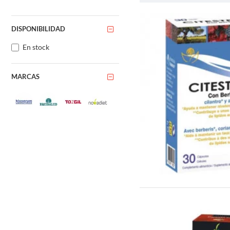
eres un aficionado a esta ve
La historia de l
DISPONIBILIDAD
El origen de las alcachofas 
En stock
propiedades medicinales y se 
En el siglo XVI, las alcachof
MARCAS
Florencia y la popularizó ent
jardín de Enrique VIII.
En el siglo XIX, las alcachof
California sigue siendo el p
A lo largo de los siglos, las
El valor nutricio
Además de su sabor y textura
vitamina K, folato y potasio
Una alcachofa mediana (128 