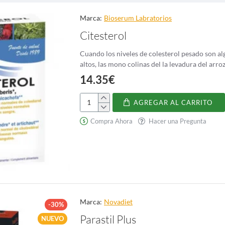
rdura como si tienes curiosidad por saber más, esta guía te proporcionará
Marca:
Bioserum Labratorios
as alcachofas
Citesterol
se remonta a la región mediterránea, donde fueron cultivadas por primera 
Cuando los niveles de colesterol pesado son a
creía que tenían efectos curativos sobre el hígado y el sistema digestivo.
altos, las mono colinas del la levadura del arro
as fueron introducidas en Europa por Catalina de Medici, una noble italian
14.35€
re la aristocracia francesa. Desde allí, las alcachofas se extendieron a otr
AGREGAR AL CARRITO
Citesterol
as fueron llevadas a los Estados Unidos por inmigrantes franceses y españo
Compra Ahora
Hacer una Pregunta
rincipal productor de alcachofas de Estados Unidos.
 alcachofas se han asociado con el lujo y el capricho, lo que las convierte 
nal de las alcachofas
 únicos, las alcachofas también son conocidas por su impresionante perfil
. También contienen antioxidantes y fitonutrientes que se han relacionado 
Marca:
Novadiet
-30%
g) contiene:
Parastil Plus
NUEVO