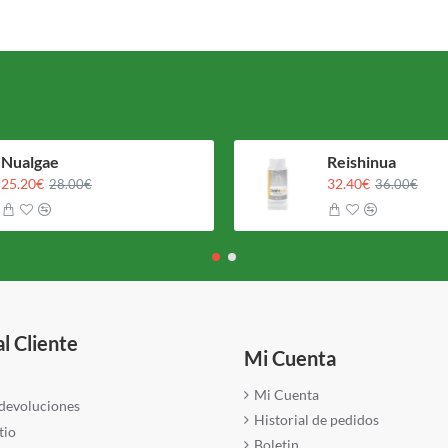
Nualgae
Reishinua
25.20€
32.40€
28.00€
36.00€
al Cliente
Mi Cuenta
Mi Cuenta
 devoluciones
Historial de pedidos
tio
Boletin