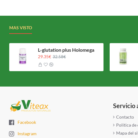
MAS VISTO
L-glutation plus Holomega
29.35€
32.58€
Servicio 
Contacto
Facebook
Politica de
Mapa del si
Instagram