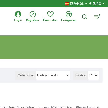
ESPAÑOL
€
EURO
Login
Registrar
Favoritos
Comparar
Ordenar por
Mostrar
e a la función psicológica normal. Magnesan Forte Plus es la exitosa