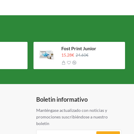
Fost Print Junior
15.28€
24.60€
Boletin informativo
Manténgase actualizado con noticias y
promociones suscribiéndose a nuestro
boletín
Tu