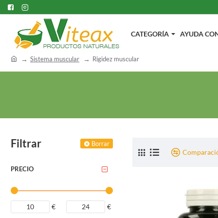
CATEGORÍA
AYUDA CON.
h
Sistema muscular
Rigidez muscular
o
m
e
Filtrar
Borrar
Comparació
PRECIO
€
€