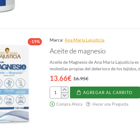
Marca:
Ana Marí­a Lajusticia
-19%
Aceite de magnesio
Aceite de Magnesio de Ana Maria Lajusticia es u
molestias propias del deterioro de los tejidos, d
13.66€
16.95€
AGREGAR AL CARRITO
Aceite
de
Compra Ahora
Hacer una Pregunta
magnesio