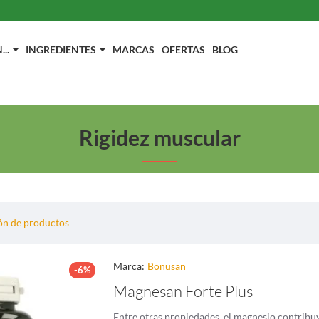
..
INGREDIENTES
MARCAS
OFERTAS
BLOG
Rigidez muscular
n de productos
Marca:
Bonusan
-6%
Magnesan Forte Plus
Entre otras propiedades, el magnesio contribuy