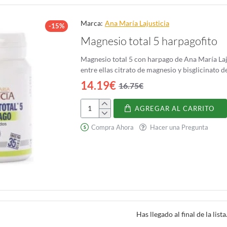
Marca:
Ana Marí­a Lajusticia
-15%
Magnesio total 5 harpagofito
Magnesio total 5 con harpago de Ana María Laj
entre ellas citrato de magnesio y bisglicinato 
14.19€
16.75€
AGREGAR AL CARRITO
Magnesio
total
Compra Ahora
Hacer una Pregunta
5
harpagofito
Has llegado al final de la lista