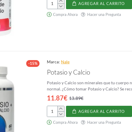
AGREGAR AL CARRITO
Malato
de
Compra Ahora
Hacer una Pregunta
magnesio
Holomega
Marca:
Nale
-15%
Potasio y Calcio
Potasio y Calcio son minerales que tu cuerpo n
normal. ¿Cómo tomar Potasio y Calcio? Se
11.87€
13.89€
AGREGAR AL CARRITO
Potasio
y
Compra Ahora
Hacer una Pregunta
Calcio