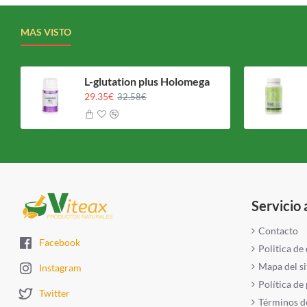
MAS VISTO
L-glutation plus Holomega
29.35€
32.58€
Servicio 
Contacto
Facebook
Politica de
Mapa del si
Instagram
Política de
Twitter
Términos de