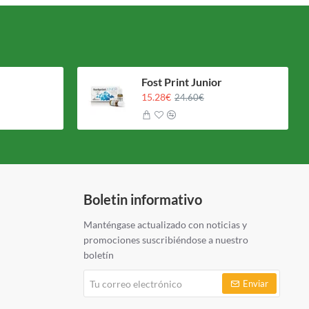
Fost Print Junior
15.28€
24.60€
Boletin informativo
Manténgase actualizado con noticias y
promociones suscribiéndose a nuestro
boletín
Tu
Enviar
correo
electrónico