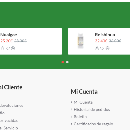
Nualgae
Reishinua
25.20€
32.40€
28.00€
36.00€
al Cliente
Mi Cuenta
Mi Cuenta
 devoluciones
Historial de pedidos
tio
Boletin
 privacidad
Certificados de regalo
l Servicio