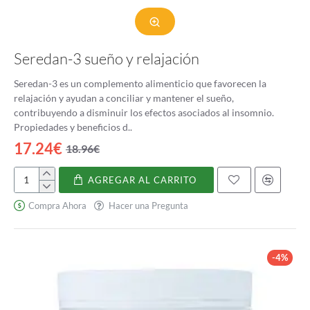
Seredan-3 sueño y relajación
Seredan-3 es un complemento alimenticio que favorecen la
relajación y ayudan a conciliar y mantener el sueño,
contribuyendo a disminuir los efectos asociados al insomnio.
Propiedades y beneficios d..
17.24€
18.96€
AGREGAR AL CARRITO
Seredan-
3
Compra Ahora
Hacer una Pregunta
sueño
y
relajación
-4%