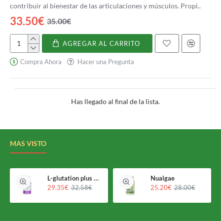
contribuir al bienestar de las articulaciones y músculos. Propi..
33.50€
35.00€
AGREGAR AL CARRITO
Superbiomin
Compra Ahora
Hacer una Pregunta
Has llegado al final de la lista.
MAS VISTO
L-glutation plus Holomega
Nualgae
29.35€
32.58€
25.20€
28.00€