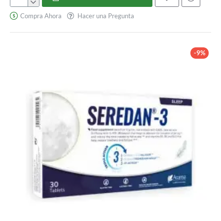
Salubalance
Plus
Compra Ahora
Hacer una Pregunta
-9%