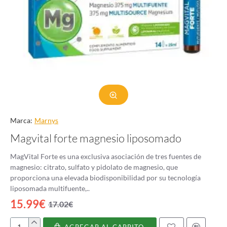
Marca:
Marnys
Magvital forte magnesio liposomado
MagVital Forte es una exclusiva asociación de tres fuentes de
magnesio: citrato, sulfato y pidolato de magnesio, que
proporciona una elevada biodisponibilidad por su tecnología
liposomada multifuente,..
15.99€
17.02€
AGREGAR AL CARRITO