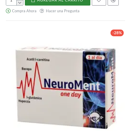
Magvital
forte
Compra Ahora
Hacer una Pregunta
magnesio
liposomado
-28%