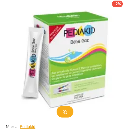
amplia gama de usos en diversas industrias y aplicaciones. En esta
-2%
guía profundizaremos en los distintos aspectos del dióxido de
silicio, sus propiedades, aplicaciones e importancia en nuestra
vida diaria.
Propiedades químicas y físicas del
dióxido de silicio
El dióxido de silicio existe en tres formas principales: cristalina,
amorfa y líquida. La forma más común es la forma cristalina, que
se encuentra en la naturaleza en forma de minerales como el
cuarzo, la amatista y la arena. La forma amorfa del dióxido de
silicio se conoce comúnmente como gel de sílice y se utiliza en
diversos productos industriales y de consumo. El dióxido de
silicio líquido se utiliza en la producción de vidrio y también se
puede encontrar en determinados cosméticos y productos
alimenticios.
Las propiedades químicas y físicas del dióxido de silicio varían
Marca:
Pediakid
según su forma. El dióxido de silicio cristalino es un mineral duro