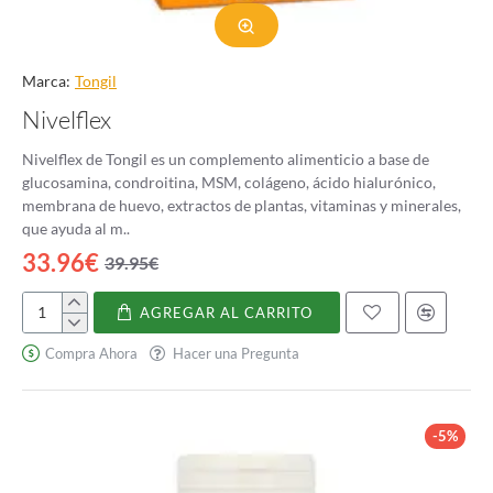
Marca:
Tongil
Nivelflex
Nivelflex de Tongil es un complemento alimenticio a base de
glucosamina, condroitina, MSM, colágeno, ácido hialurónico,
membrana de huevo, extractos de plantas, vitaminas y minerales,
que ayuda al m..
33.96€
39.95€
AGREGAR AL CARRITO
Nivelflex
Compra Ahora
Hacer una Pregunta
-5%