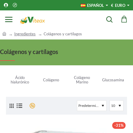
ESPAÑOL
€
EURO
h
Ingredientes
Colágenos y cartílagos
o
m
Colágenos y cartílagos
e
Ácido
Colágeno
Met
Colágeno
Glucosamina
hialurónico
Marino
-31%