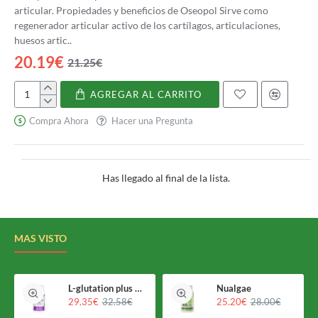
articular. Propiedades y beneficios de Oseopol Sirve como
regenerador articular activo de los cartílagos, articulaciones,
huesos artic..
20.19€
21.25€
AGREGAR AL CARRITO
Oseopol
Compra Ahora
Hacer una Pregunta
Has llegado al final de la lista.
MAS VISTO
L-glutation plus Holomega
Nualgae
29.35€
32.58€
25.20€
28.00€