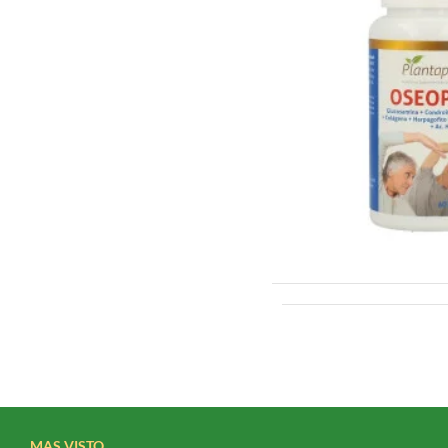
a estimular la producc
articulaciones.
Tipos de glucos
Cuando se trata de complemen
Sulfato de glucosamin
la forma más eficaz par
Clorhidrato de gluco
similares al sulfato d
N-acetilglucosamina:
tiene propiedades anti
Es importante tener en cuent
cause una reacción alérgica 
tomar suplementos de gluco
Cómo tomar sup
Los suplementos de glucosami
por lo que es imprescindibl
MAS VISTO
absorción y reducir el riesg