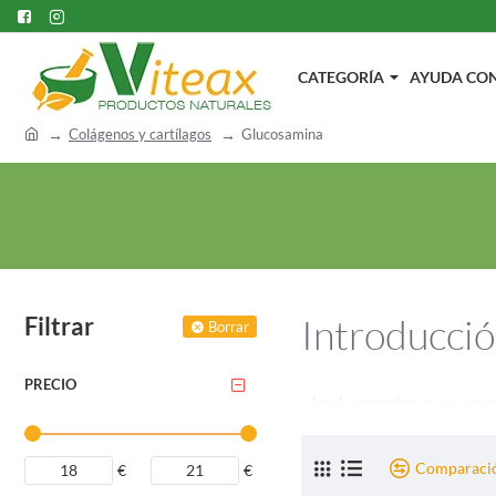
CATEGORÍA
AYUDA CON.
h
Colágenos y cartílagos
Glucosamina
o
m
e
Introducció
Filtrar
Borrar
PRECIO
La glucosamina es un compu
tipo de azúcar que produce
articulaciones. A medida q
Comparació
€
€
de las articulaciones. En e