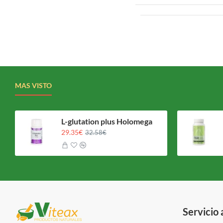
MAS VISTO
L-glutation plus Holomega
29.35€
32.58€
Servicio 