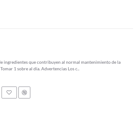
 de ingredientes que contribuyen al normal mantenimiento de la
mucosa intestinal. ¿Cómo tomar Permeactive? Tomar 1 sobre al día. Advertencias Los c..