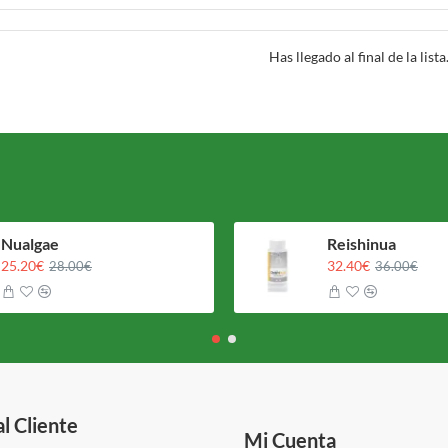
Has llegado al final de la lista
Nualgae
Reishinua
25.20€
32.40€
28.00€
36.00€
al Cliente
Mi Cuenta