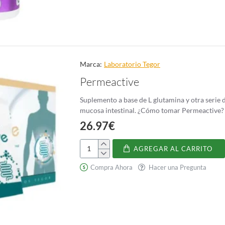
Holomega
Marca:
Laboratorio Tegor
Permeactive
Suplemento a base de L glutamina y otra serie
26.97€
AGREGAR AL CARRITO
Permeactive
Compra Ahora
Hacer una Pregunta