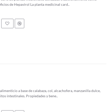
Propiedades y beneficios de Hepavirol La planta medicinal card..
limenticio a base de calabaza, col, alcachofera, manzanilla dulce,
ajenjo y abedul, que ayuda a combatir los parásitos intestinales. Propiedades y bene..