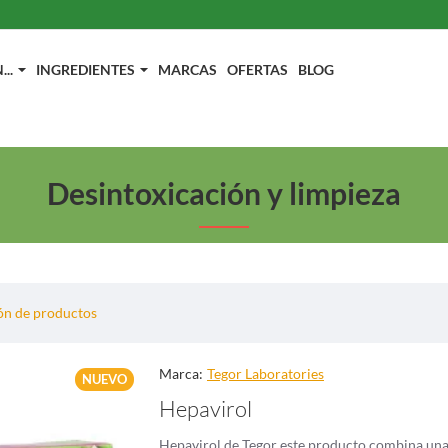
..
INGREDIENTES
MARCAS
OFERTAS
BLOG
Desintoxicación y limpieza
n de productos
Marca:
Tegor Laboratories
NUEVO
Hepavirol
Hepavirol de Tegor este producto combina una 