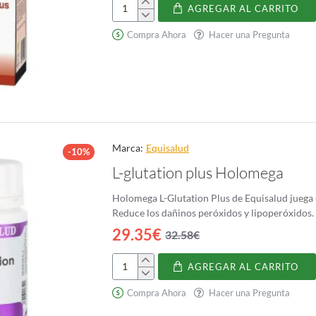
AGREGAR AL CARRITO
Parastil
Plus
Compra Ahora
Hacer una Pregunta
Marca:
Equisalud
-10%
L-glutation plus Holomega
Holomega L-Glutation Plus de Equisalud juega
Reduce los dañinos peróxidos y lipoperóxidos. P
29.35€
32.58€
AGREGAR AL CARRITO
L-
glutation
Compra Ahora
Hacer una Pregunta
plus