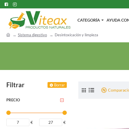
CATEGORÍA
AYUDA CON.
h
Sistema digestivo
Desintoxicación y limpieza
o
m
e
Filtrar
Borrar
Comparació
PRECIO
€
€