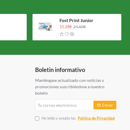
Fost Print Junior
15.28€
24.60€
Boletin informativo
Manténgase actualizado con noticias y
promociones suscribiéndose a nuestro
boletín
Tu
Enviar
correo
electrónico
He leído y acepto las
Politica de Privacidad