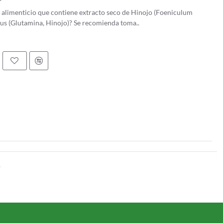
 alimenticio que contiene extracto seco de Hinojo (Foeniculum
 Gluta Int Plus (Glutamina, Hinojo)? Se recomienda toma..
.