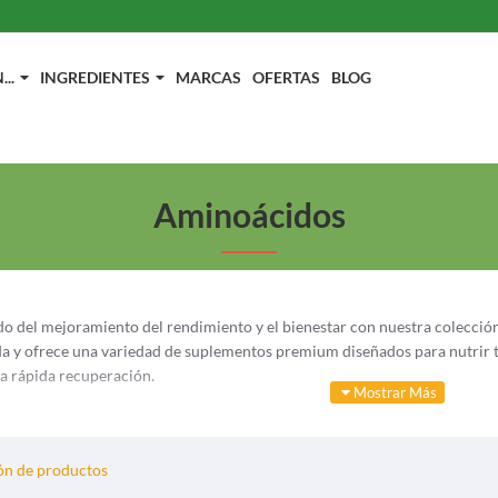
..
INGREDIENTES
MARCAS
OFERTAS
BLOG
Aminoácidos
o del mejoramiento del rendimiento y el bienestar con nuestra colecció
 y ofrece una variedad de suplementos premium diseñados para nutrir 
a rápida recuperación.
ntes esenciales que forman las proteínas, desempeñando un papel vital e
e aminoácidos, cada uno diseñado para cumplir objetivos específicos rela
eración muscular, un entusiasta del fitness que busca aumentar su resist
n de productos
os.