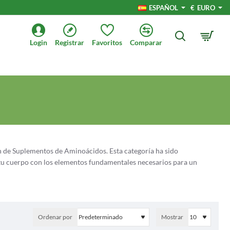
ESPAÑOL
€
EURO
Login
Registrar
Favoritos
Comparar
n de Suplementos de Aminoácidos. Esta categoría ha sido
tu cuerpo con los elementos fundamentales necesarios para un
n diversos procesos fisiológicos. Nuestra colección presenta una
cionados con la salud y la forma física. Ya sea que seas un atleta en
encia o alguien preocupado por su bienestar general, nuestra
Ordenar por
Mostrar