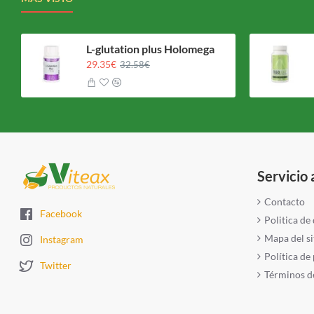
L-glutation plus Holomega
29.35€
32.58€
Servicio 
Contacto
Facebook
Politica de
Mapa del si
Instagram
Política de
Twitter
Términos de