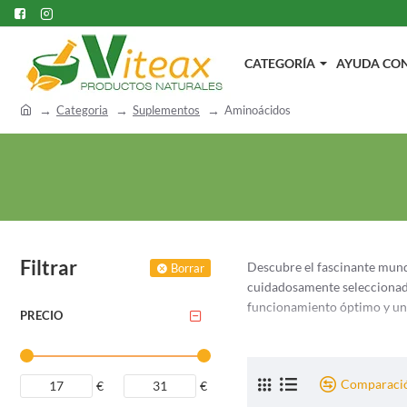
CATEGORÍA
AYUDA CON.
h
Categoria
Suplementos
Aminoácidos
o
m
e
Filtrar
Descubre el fascinante mund
Borrar
cuidadosamente seleccionada
funcionamiento óptimo y un
PRECIO
Los aminoácidos son compone
amplia gama de suplementos d
busca de apoyo para la recup
Comparació
€
€
selección tiene algo para tod