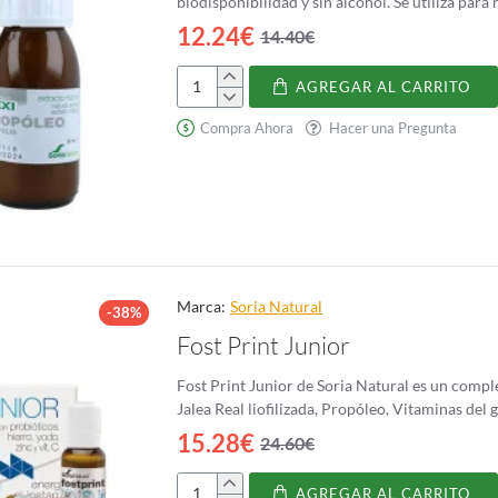
biodisponibilidad y sin alcohol. Se utiliza para 
12.24€
14.40€
AGREGAR AL CARRITO
Extracto
de
Compra Ahora
Hacer una Pregunta
Propóleo
Fórmula
XXI
Marca:
Soria Natural
-38%
Fost Print Junior
Fost Print Junior de Soria Natural es un compl
Jalea Real liofilizada, Propóleo, Vitaminas del 
15.28€
24.60€
AGREGAR AL CARRITO