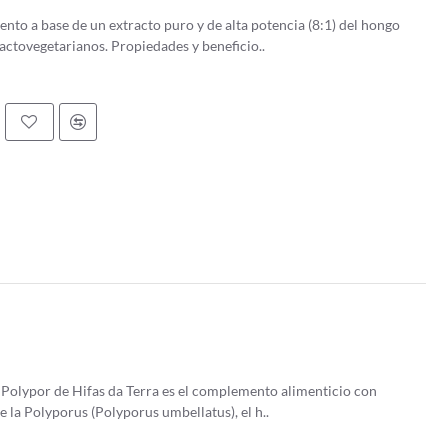
to a base de un extracto puro y de alta potencia (8:1) del hongo
medicinal Hericium erinaceus. Apto para: ovolactovegetarianos. Propiedades y beneficio..
Polypor de Hifas da Terra es el complemento alimenticio con
 la Polyporus (Polyporus umbellatus), el h..