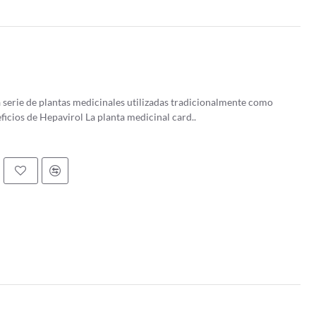
serie de plantas medicinales utilizadas tradicionalmente como
Propiedades y beneficios de Hepavirol La planta medicinal card..