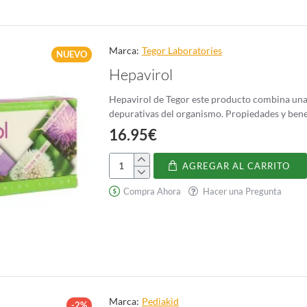
Marca:
Tegor Laboratories
NUEVO
Hepavirol
Hepavirol de Tegor este producto combina una 
depurativas del organismo. 
16.95€
AGREGAR AL CARRITO
Hepavirol
Compra Ahora
Hacer una Pregunta
Marca:
Pediakid
-2%