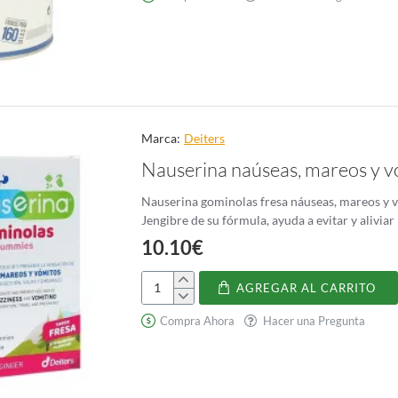
Magnesio
Marca:
Deiters
Nauserina naúseas, mareos y v
Nauserina gominolas fresa náuseas, mareos y v
Jengibre de su fórmula, ayuda a evitar y alivia
10.10€
AGREGAR AL CARRITO
Nauserina
naúseas,
Compra Ahora
Hacer una Pregunta
mareos
y
vómitos