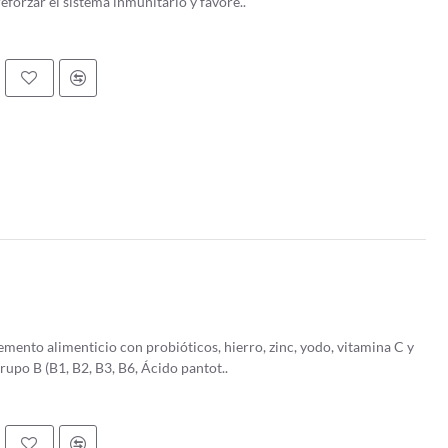
reforzar el sistema inmunitario y favore..
emento alimenticio con probióticos, hierro, zinc, yodo, vitamina C y
grupo B (B1, B2, B3, B6, Ácido pantot..