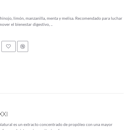
e hinojo, limón, manzanilla, menta y melisa. Recomendado para luchar
over el bienestar digestivo, ..
XXI
 Natural es un extracto concentrado de propóleo con una mayor