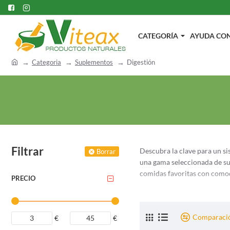
CATEGORÍA
AYUDA CON.
h
Categoria
Suplementos
Digestión
o
m
e
Filtrar
Descubra la clave para un s
Borrar
una gama seleccionada de sup
comidas favoritas con comod
PRECIO
Explore una variedad de supl
aborda una variedad de prob
individuales.
Comparació
€
€