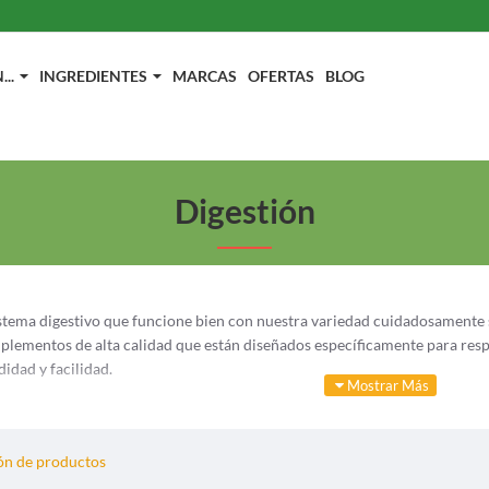
..
INGREDIENTES
MARCAS
OFERTAS
BLOG
Digestión
istema digestivo que funcione bien con nuestra variedad cuidadosamente s
lementos de alta calidad que están diseñados específicamente para respa
idad y facilidad.
ementos diseñados para promover el bienestar digestivo, incluidos probió
lemas digestivos, desde molestias ocasionales hasta problemas más compl
n de productos