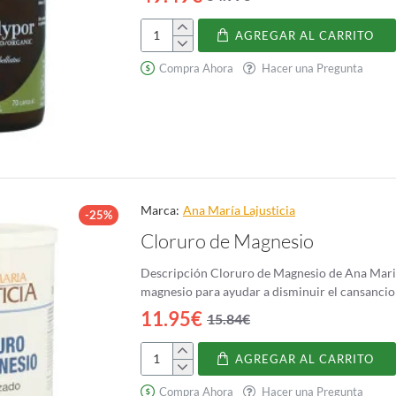
AGREGAR AL CARRITO
Mico-
Polypor
Compra Ahora
Hacer una Pregunta
Marca:
Ana Marí­a Lajusticia
-25%
Cloruro de Magnesio
Descripción Cloruro de Magnesio de Ana Maria
11.95€
15.84€
AGREGAR AL CARRITO
Cloruro
de
Compra Ahora
Hacer una Pregunta