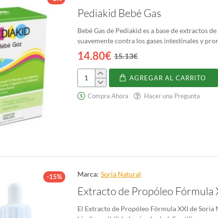
Pediakid Bebé Gas
Bebé Gas de Pediakid es a base de extractos d
suavemente contra los gases intestinales y prom
14.80€
15.13€
AGREGAR AL CARRITO
Pediakid
Bebé
Compra Ahora
Hacer una Pregunta
Gas
Marca:
Soria Natural
-15%
Extracto de Propóleo Fórmula 
El Extracto de Propóleo Fórmula XXI de Soria