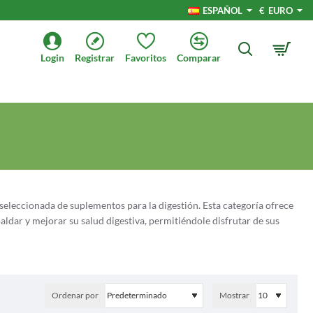
ESPAÑOL
€
EURO
Login
Registrar
Favoritos
Comparar
eleccionada de suplementos para la digestión. Esta categoría ofrece
ldar y mejorar su salud digestiva, permitiéndole disfrutar de sus
ticos, enzimas y otras ayudas para la digestión. Nuestra colección
ejos, y ofrece soluciones que satisfacen diversas necesidades
Ordenar por
Mostrar