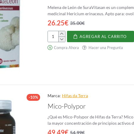
Melena de León de SuraVitasan es un complemen
26.25€
35.00€
AGREGAR AL CARRITO
Melena
de
Compra Ahora
Hacer una Pregunta
León
Marca:
Hifas da Terra
-10%
Mico-Polypor
¿Qué es Mico-Polypor de Hifas da Terra? Mico 
la mayor concentración de principios activos de
49.49€
54.99€