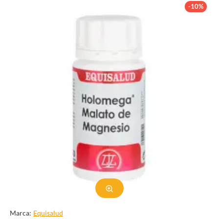
-10%
Explore nuestra colección de suplementos especialmente
diseñados para mejorar la salud ósea, mejorar la movilidad de las
articulaciones y apoyar el cartílago flexible. Nuestras
formulaciones están enriquecidas con nutrientes como calcio,
vitamina D, glucosamina y condroitina que desempeñan
funciones vitales en el mantenimiento de huesos fuertes y el
apoyo a la función articular óptima. Ya sea que esté buscando
alivio para las molestias o buscando un fortalecimiento óseo a
largo plazo, nuestra categoría de Suplementos para huesos,
articulaciones y cartílagos ofrece una amplia gama de opciones
para satisfacer sus necesidades.
Navegue a través de nuestra plataforma de usuario para acceder a
información detallada del producto, lea reseñas de clientes
satisfechos como usted y tome decisiones bien informadas y
alineadas con sus objetivos de bienestar musculoesquelético. Ya
sea que lleve un estilo de vida o priorice la salud de sus
articulaciones y huesos como atleta o simplemente se preocupe
por su bienestar en general, hemos seleccionado cuidadosamente
soluciones adaptadas a diversos estilos de vida y preferencias.
Marca:
Equisalud