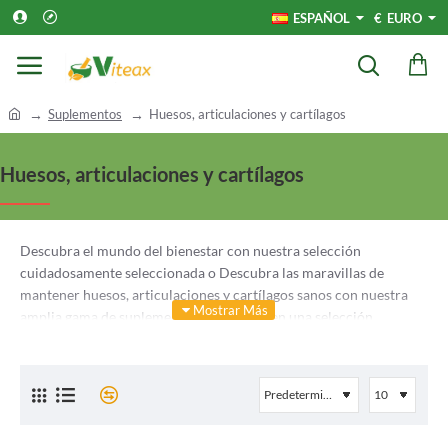
ESPAÑOL
€
EURO
h
Suplementos
Huesos, articulaciones y cartílagos
o
m
Huesos, articulaciones y cartílagos
e
Descubra el mundo del bienestar con nuestra selección
cuidadosamente seleccionada o Descubra las maravillas de
mantener huesos, articulaciones y cartílagos sanos con nuestra
amplia gama de suplementos. Sumérjase en una selección
diseñada para apoyar su sistema musculoesquelético de la mejor
manera posible. Ofrecemos una variedad de suplementos de alta
calidad que satisfacen las necesidades de sus huesos,
articulaciones y cartílagos, desde mejorar la densidad ósea hasta
promover la flexibilidad de las articulaciones.