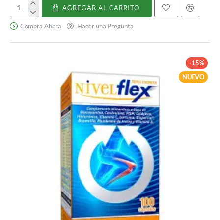
AGREGAR AL CARRITO
Magvital
forte
Compra Ahora
Hacer una Pregunta
magnesio
liposomado
-15%
NUEVO