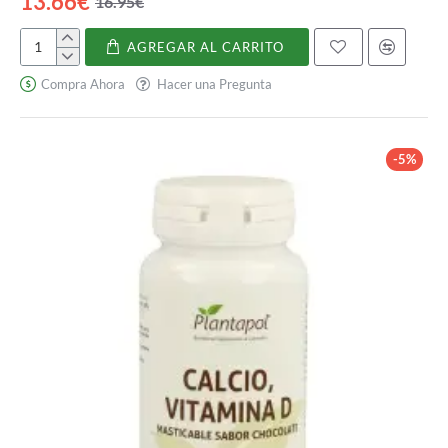
13.66€
16.95€
AGREGAR AL CARRITO
Aceite
de
Compra Ahora
Hacer una Pregunta
magnesio
-5%