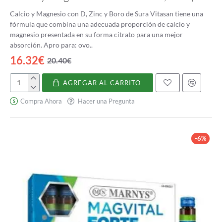
Calcio y Magnesio con D, Zinc y Boro de Sura Vitasan tiene una
fórmula que combina una adecuada proporción de calcio y
magnesio presentada en su forma citrato para una mejor
absorción. Apro para: ovo..
16.32€
20.40€
AGREGAR AL CARRITO
Calcio
y
Compra Ahora
Hacer una Pregunta
Magnesio
con
vitamina
D,
-6%
Zinc
y
Boro