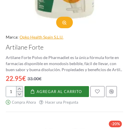
Marca:
Opko Health Spain S.L.U.
Artilane Forte
Artilane Forte Polvo de Pharmadiet es la única fórmula forte en
farmacias disponible en monodosis bebible, fácil de llevar, con
buen sabor y buena disolución. Propiedades y beneficios de Artil..
22.95€
33.00€
AGREGAR AL CARRITO
Artilane
Forte
Compra Ahora
Hacer una Pregunta
-20%