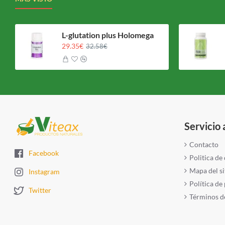
L-glutation plus Holomega
29.35€
32.58€
Servicio 
Contacto
Facebook
Politica de
Mapa del si
Instagram
Política de
Twitter
Términos de