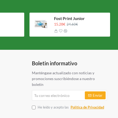
Fost Print Junior
15.28€
24.60€
Boletin informativo
Manténgase actualizado con noticias y
promociones suscribiéndose a nuestro
boletín
Tu
Enviar
correo
electrónico
He leído y acepto las
Politica de Privacidad