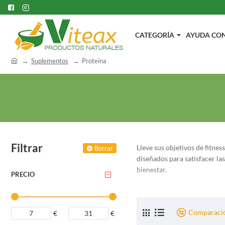
CATEGORÍA
AYUDA CON.
h
Suplementos
Proteína
o
m
e
Filtrar
Lleve sus objetivos de fitne
Borrar
diseñados para satisfacer la
bienestar.
PRECIO
Explore nuestra colección d
aminoácidos que ayudan en la
estilo de vida o simplemente
Comparació
€
€
alcanzar sus objetivos especí