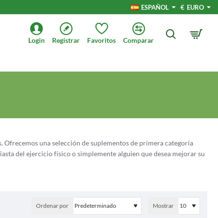
ESPAÑOL
€
EURO
Login
Registrar
Favoritos
Comparar
cos. Ofrecemos una selección de suplementos de primera categoría
siasta del ejercicio físico o simplemente alguien que desea mejorar su
origen vegetal. Estos suplementos elaborados están repletos de
al. Ya sea que su objetivo sea desarrollar masa muscular, mantener un
tos proteicos lo cubre con una variedad de opciones diseñadas para
Ordenar por
Mostrar