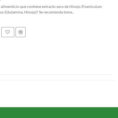
 alimenticio que contiene extracto seco de Hinojo (Foeniculum
 Gluta Int Plus (Glutamina, Hinojo)? Se recomienda toma..
.