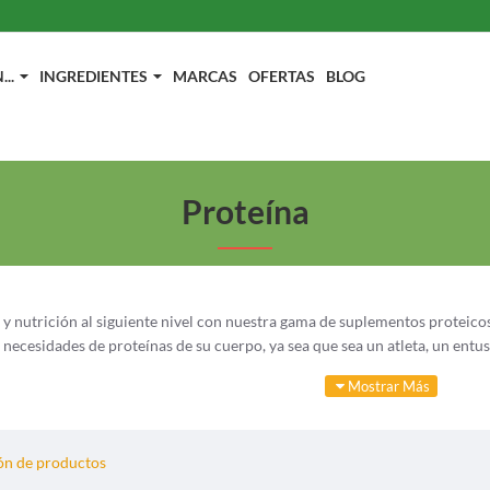
..
INGREDIENTES
MARCAS
OFERTAS
BLOG
Proteína
ss y nutrición al siguiente nivel con nuestra gama de suplementos protei
s necesidades de proteínas de su cuerpo, ya sea que sea un atleta, un entu
e suplementos proteicos que incluyen fuentes como suero y proteínas de 
 recuperación muscular, el desarrollo de fuerza y el estado físico gener
 aumentar su ingesta diaria de proteínas, nuestra categoría de Suplemen
n de productos
ficos de salud y estado físico.