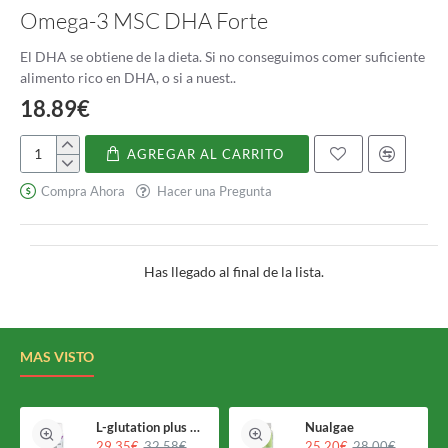
Omega-3 MSC DHA Forte
El DHA se obtiene de la dieta. Si no conseguimos comer suficiente
alimento rico en DHA, o si a nuest..
18.89€
AGREGAR AL CARRITO
Omega-
3
Compra Ahora
Hacer una Pregunta
MSC
DHA
Forte
Has llegado al final de la lista.
MAS VISTO
L-glutation plus Holomega
Nualgae
29.35€
32.58€
25.20€
28.00€