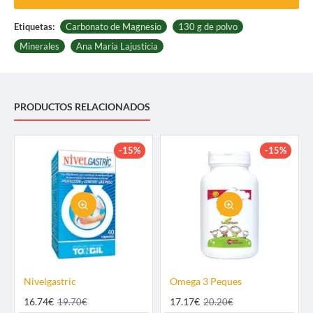
Etiquetas:
Carbonato de Magnesio
130 g de polvo
Minerales
Ana Marí­a Lajusticia
PRODUCTOS RELACIONADOS
-15%
-15%
Nivelgastric
Omega 3 Peques
16.74€
17.17€
19.70€
20.20€