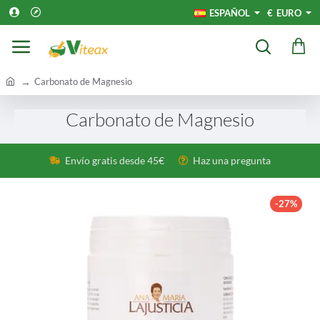
ESPAÑOL
€
EURO
h
Carbonato de Magnesio
o
m
Carbonato de Magnesio
e
Envío gratis desde 45€
Haz una pregunta
-27%