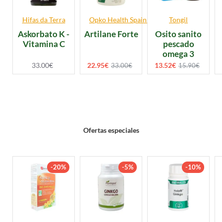
Hifas da Terra
Opko Health Spain S.L.U.
Tongil
Askorbato K -
Artilane Forte
Osito sanito
Vitamina C
pescado
omega 3
33.00€
22.95€
13.52€
33.00€
15.90€
Ofertas especiales
-20%
-5%
-10%