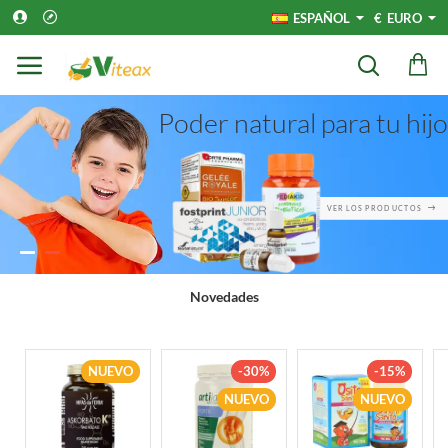
Viteax.com
ESPAÑOL
€
EURO
Poder natural para tu hijo
VER LOS PRODUCTOS
Novedades
NUEVO
-30%
-15%
NUEVO
NUEVO