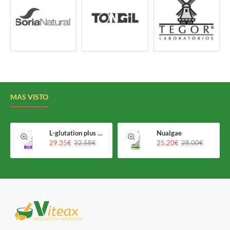
MAS VISTO
L-glutation plus Holomega
Nualgae
29.35€
32.58€
25.20€
28.00€