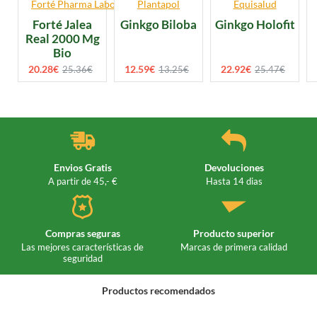
Forté Pharma Laboratories
Plantapol
Equisalud
Forté Jalea
Ginkgo Biloba
Ginkgo Holofit
Real 2000 Mg
Bio
20.28€
12.59€
22.92€
25.36€
13.25€
25.47€
Envios Gratis
Devoluciones
A partir de 45,- €
Hasta 14 dias
Compras seguras
Producto superior
Las mejores características de
Marcas de primera calidad
seguridad
Productos recomendados